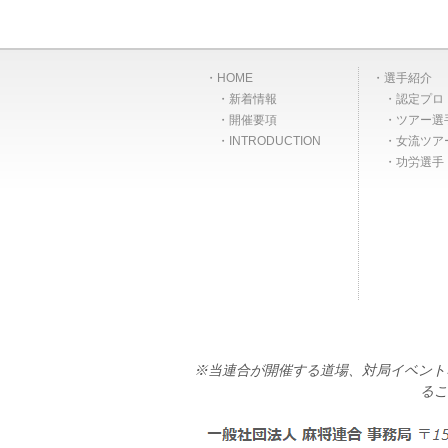
HOME
選手紹介
新着情報
認定プロ
開催要項
ツアー選
INTRODUCTION
女流ツア
功労選手
※当連合が開催する道場、対局イベント
るこ