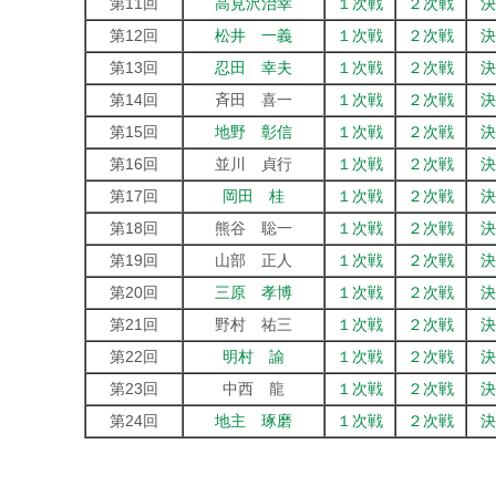
第11回
高見沢治幸
１次戦
２次戦
決
第12回
松井 一義
１次戦
２次戦
決
第13回
忍田 幸夫
１次戦
２次戦
決
第14回
斉田 喜一
１次戦
２次戦
決
第15回
地野 彰信
１次戦
２次戦
決
第16回
並川 貞行
１次戦
２次戦
決
第17回
岡田 桂
１次戦
２次戦
決
第18回
熊谷 聡一
１次戦
２次戦
決
第19回
山部 正人
１次戦
２次戦
決
第20回
三原 孝博
１次戦
２次戦
決
第21回
野村 祐三
１次戦
２次戦
決
第22回
明村 諭
１次戦
２次戦
決
第23回
中西 龍
１次戦
２次戦
決
第24回
地主 琢磨
１次戦
２次戦
決