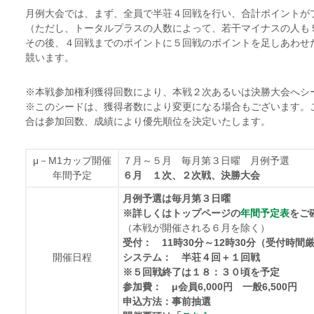
月例大会では、まず、全員で半荘４回戦を行い、合計ポイントが
（ただし、トータルプラスの人数によって、若干マイナスの人も
その後、４回戦までのポイントに５回戦のポイントを足しあわせ
競います。
※本戦参加権利獲得回数により、本戦２次あるいは決勝大会へシ
※このシードは、獲得者数により変更になる場合もございます。
合は参加回数、成績により優先順位を決定いたします。
μ－M1カップ開催
７月～５月 毎月第３日曜 月例予選
年間予定
６月 １次、２次戦、決勝大会
月例予選は毎月第３日曜
※詳しくはトップページの
年間予定表
をご
（本戦が開催される６月を除く）
受付： 11時30分～12時30分（受付時間
開催日程
システム： 半荘４回＋１回戦
※５回戦終了は１８：３０頃を予定
参加費： μ会員6,000円 一般6,500円
申込方法：事前抽選