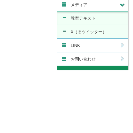
メディア
教室テキスト
X（旧ツイッター）
LINK
お問い合わせ