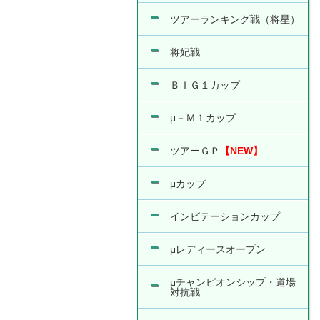
ツアーランキング戦（将星）
将妃戦
ＢＩＧ１カップ
μ－Ｍ１カップ
ツアーＧＰ
【NEW】
μカップ
インビテーションカップ
μレディースオープン
μチャンピオンシップ・道場
対抗戦