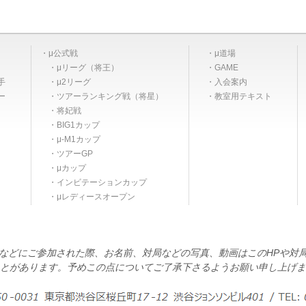
μ公式戦
μ道場
μリーグ（将王）
GAME
手
μ2リーグ
入会案内
ー
ツアーランキング戦（将星）
教室用テキスト
将妃戦
BIG1カップ
μ-M1カップ
ツアーGP
μカップ
インビテーションカップ
μレディースオープン
などにご参加された際、お名前、対局などの写真、動画はこのHPや対
とがあります。予めこの点についてご了承下さるようお願い申し上げま