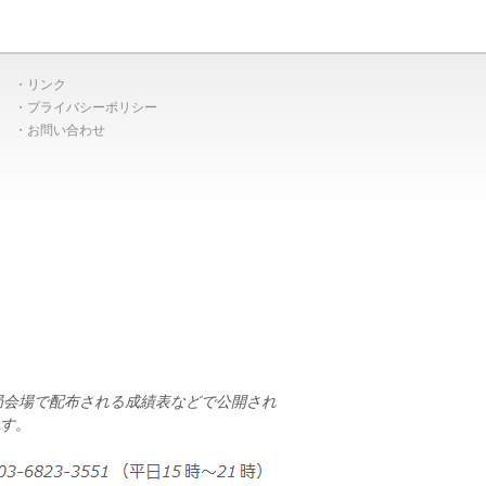
リンク
プライバシーポリシー
お問い合わせ
局会場で配布される成績表などで公開され
す。