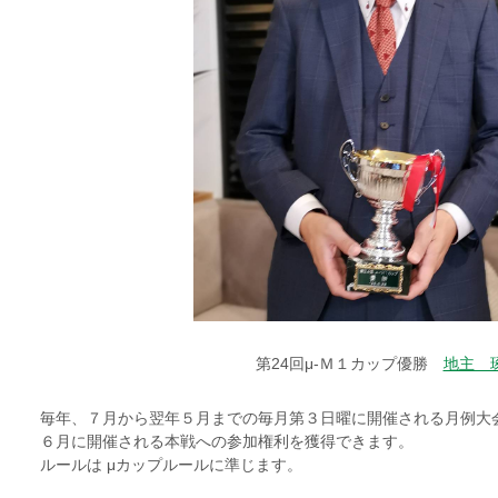
第24回μ-Ｍ１カップ優勝
地主 
毎年、７月から翌年５月までの毎月第３日曜に開催される月例大会
６月に開催される本戦への参加権利を獲得できます。
ルールは μカップルールに準じます。