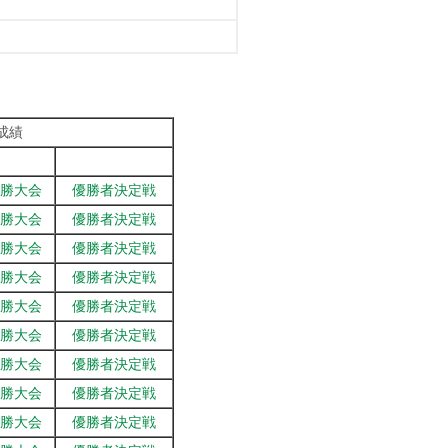
成績
勝大会
優勝者決定戦
勝大会
優勝者決定戦
勝大会
優勝者決定戦
勝大会
優勝者決定戦
勝大会
優勝者決定戦
勝大会
優勝者決定戦
勝大会
優勝者決定戦
勝大会
優勝者決定戦
勝大会
優勝者決定戦