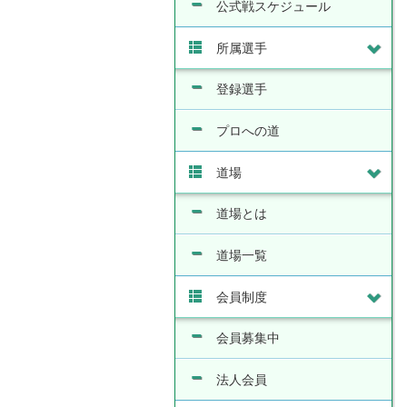
公式戦スケジュール
所属選手
登録選手
プロへの道
道場
道場とは
道場一覧
会員制度
会員募集中
法人会員