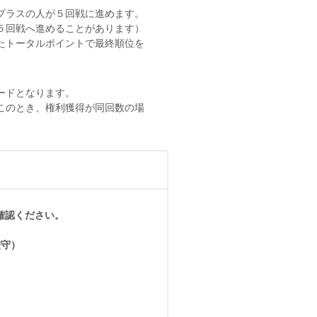
プラスの人が５回戦に進めます。
５回戦へ進めることがあります）
たトータルポイントで最終順位を
ードとなります。
このとき、権利獲得が同回数の場
確認ください。
厳守）