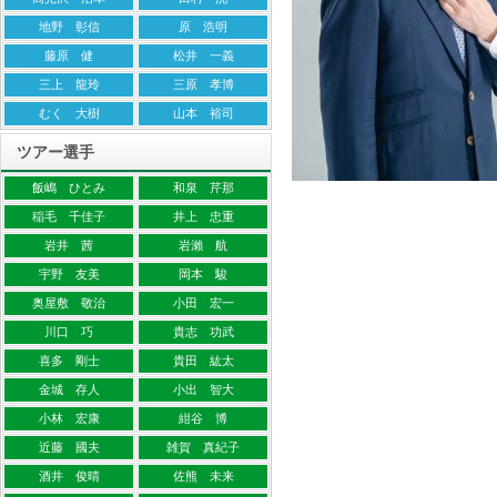
地野 彰信
原 浩明
藤原 健
松井 一義
三上 龍玲
三原 孝博
むく 大樹
山本 裕司
ツアー選手
飯嶋 ひとみ
和泉 芹那
稲毛 千佳子
井上 忠重
岩井 茜
岩瀨 航
宇野 友美
岡本 駿
奥屋敷 敬治
小田 宏一
川口 巧
貴志 功武
喜多 剛士
貴田 紘太
金城 存人
小出 智大
小林 宏康
紺谷 博
近藤 國夫
雑賀 真紀子
酒井 俊晴
佐熊 未来