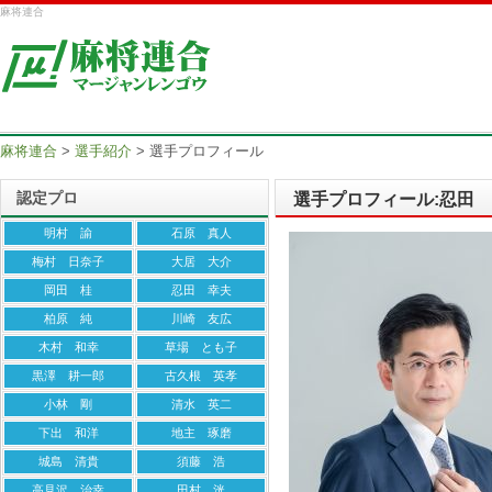
麻将連合
麻将連合
>
選手紹介
>
選手プロフィール
認定プロ
選手プロフィール:忍田
明村 諭
石原 真人
梅村 日奈子
大居 大介
岡田 桂
忍田 幸夫
柏原 純
川崎 友広
木村 和幸
草場 とも子
黒澤 耕一郎
古久根 英孝
小林 剛
清水 英二
下出 和洋
地主 琢磨
城島 清貴
須藤 浩
高見沢 治幸
田村 洸