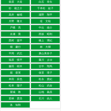
柴原 大造
白石 幸矢
杉 蔵之介
千本松 紘子
高井 敏晴
瀧野 翔平
月野 隆太
堤 文聡
戸構 亮
中出 雄介
永瀬 寛
西坂 昭利
西村 揚平
橋上 博紀
畑 慶行
林 大輝
平岡 武広
廣山美奈子
福原 慎平
藤川 まゆ
藤田 樹木
古中 翔馬
堀 亜実
保里 瑛子
本田 辰也
松永 貴紀
松本 陽子
松山 武命
屋城 敦
山地 義昌
若林 貴浩
石川 由人
洛 知秋