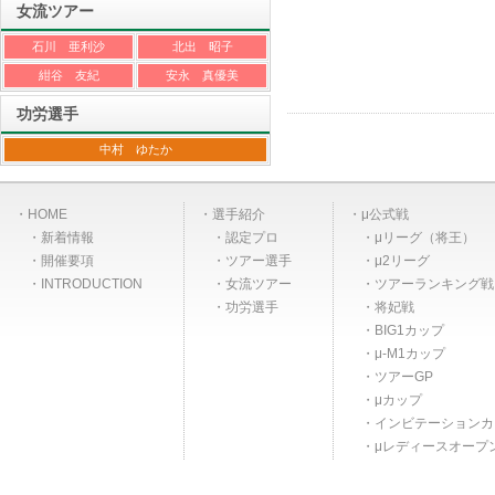
女流ツアー
石川 亜利沙
北出 昭子
紺谷 友紀
安永 真優美
功労選手
中村 ゆたか
HOME
選手紹介
μ公式戦
新着情報
認定プロ
μリーグ（将王）
開催要項
ツアー選手
μ2リーグ
INTRODUCTION
女流ツアー
ツアーランキング戦
功労選手
将妃戦
BIG1カップ
μ-M1カップ
ツアーGP
μカップ
インビテーションカ
μレディースオープ