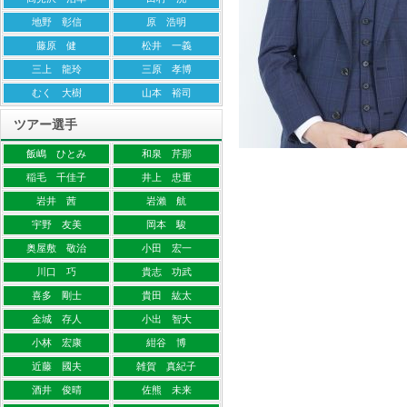
地野 彰信
原 浩明
藤原 健
松井 一義
三上 龍玲
三原 孝博
むく 大樹
山本 裕司
ツアー選手
飯嶋 ひとみ
和泉 芹那
稲毛 千佳子
井上 忠重
岩井 茜
岩瀨 航
宇野 友美
岡本 駿
奥屋敷 敬治
小田 宏一
川口 巧
貴志 功武
喜多 剛士
貴田 紘太
金城 存人
小出 智大
小林 宏康
紺谷 博
近藤 國夫
雑賀 真紀子
酒井 俊晴
佐熊 未来