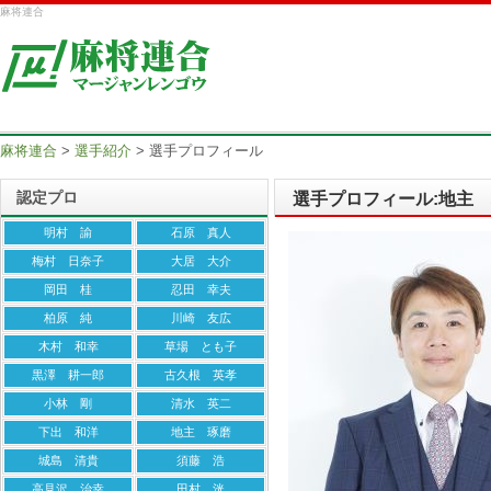
麻将連合
麻将連合
>
選手紹介
>
選手プロフィール
認定プロ
選手プロフィール:地主
明村 諭
石原 真人
梅村 日奈子
大居 大介
岡田 桂
忍田 幸夫
柏原 純
川崎 友広
木村 和幸
草場 とも子
黒澤 耕一郎
古久根 英孝
小林 剛
清水 英二
下出 和洋
地主 琢磨
城島 清貴
須藤 浩
高見沢 治幸
田村 洸