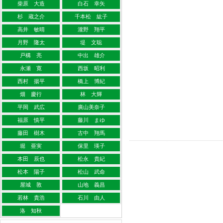
柴原 大造
白石 幸矢
杉 蔵之介
千本松 紘子
高井 敏晴
瀧野 翔平
月野 隆太
堤 文聡
戸構 亮
中出 雄介
永瀬 寛
西坂 昭利
西村 揚平
橋上 博紀
畑 慶行
林 大輝
平岡 武広
廣山美奈子
福原 慎平
藤川 まゆ
藤田 樹木
古中 翔馬
堀 亜実
保里 瑛子
本田 辰也
松永 貴紀
松本 陽子
松山 武命
屋城 敦
山地 義昌
若林 貴浩
石川 由人
洛 知秋