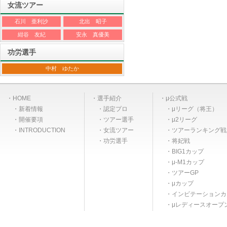
女流ツアー
石川 亜利沙
北出 昭子
紺谷 友紀
安永 真優美
功労選手
中村 ゆたか
HOME
選手紹介
μ公式戦
新着情報
認定プロ
μリーグ（将王）
開催要項
ツアー選手
μ2リーグ
INTRODUCTION
女流ツアー
ツアーランキング戦
功労選手
将妃戦
BIG1カップ
μ-M1カップ
ツアーGP
μカップ
インビテーションカ
μレディースオープ