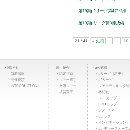
第19期μ2リーグ第4節成績
第19期μリーグ第3節成績
21 / 41
« 先頭
«
...
10
HOME
選手紹介
μ公式戦
新着情報
認定プロ
μリーグ（将王）
開催要項
ツアー選手
μ2リーグ
INTRODUCTION
女流ツアー
ツアーランキング戦
功労選手
将妃戦
BIG1カップ
μ-M1カップ
ツアーGP
μカップ
インビテーションカ
μレディースオープ