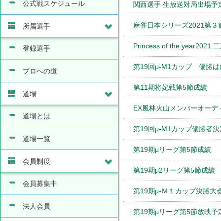
公式戦スケジュール
関西選手 生放送対局出場予
麻雀日本シリーズ2021第
所属選手
Princess of the ye
登録選手
第19回μ-M1カップ 優勝
プロへの道
第11期将妃戦第5節成績
道場
EX風林火山メンバーオーデ
道場とは
第19回μ-M1カップ優勝者
道場一覧
第19期μリーグ第5節成績
会員制度
第19期μ2リーグ第5節成績
会員募集中
第19期μ-Ｍ１カップ決勝大
法人会員
第19期μリーグ第5節放映予