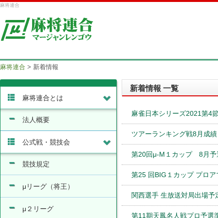
麻将連合
麻将連合
>
新着情報
新着情報 一覧
麻将連合とは
麻雀日本シリーズ2021第
法人概要
ツアーランキング戦8月成績
公式戦・競技会
第20回μ-M１カップ 8月
競技規定
第25 回BIG１カップ プロ
μリーグ（将王）
関西選手 生放送対局出場予
μ２リーグ
第11期天鳳名人戦プロ予選