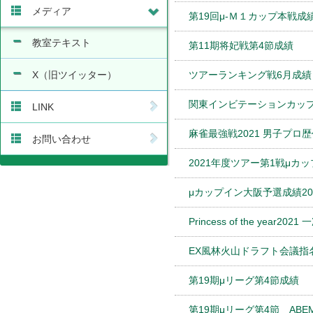
メディア
第19回μ-Ｍ１カップ本戦成
教室テキスト
第11期将妃戦第4節成績
X（旧ツイッター）
ツアーランキング戦6月成績
関東インビテーションカップ N
LINK
麻雀最強戦2021 男子プ
お問い合わせ
2021年度ツアー第1戦μカ
μカップイン大阪予選成績2021
Princess of the ye
EX風林火山ドラフト会議
第19期μリーグ第4節成績
第19期μリーグ第4節 ABE