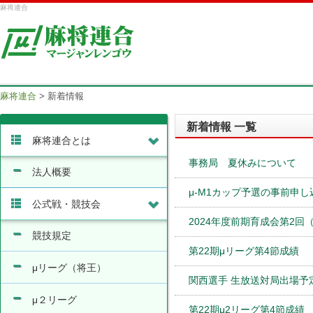
麻将連合
麻将連合
>
新着情報
新着情報 一覧
麻将連合とは
事務局 夏休みについて
法人概要
μ-M1カップ予選の事前申
公式戦・競技会
2024年度前期育成会第2回
競技規定
第22期μリーグ第4節成績
μリーグ（将王）
関西選手 生放送対局出場予
μ２リーグ
第22期μ2リーグ第4節成績