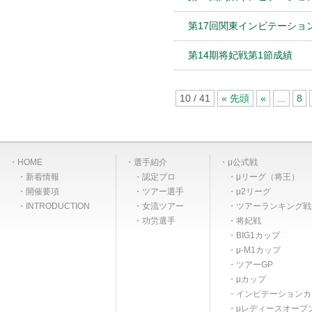
第17回関東インビテーショ
第14期将妃戦第1節成績
10 / 41
« 先頭
«
...
8
HOME
選手紹介
μ公式戦
新着情報
認定プロ
μリーグ（将王）
開催要項
ツアー選手
μ2リーグ
INTRODUCTION
女流ツアー
ツアーランキング戦
功労選手
将妃戦
BIG1カップ
μ-M1カップ
ツアーGP
μカップ
インビテーションカ
μレディースオープ