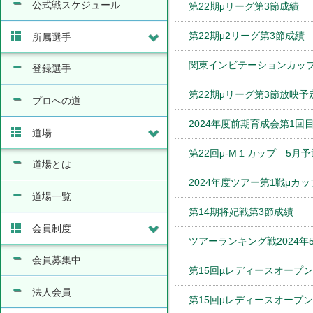
公式戦スケジュール
第22期μリーグ第3節成績
第22期μ2リーグ第3節成績
所属選手
関東インビテーションカップ
登録選手
第22期μリーグ第3節放映予
プロへの道
2024年度前期育成会第1
道場
第22回μ-M１カップ 5月
道場とは
2024年度ツアー第1戦μカ
道場一覧
第14期将妃戦第3節成績
会員制度
ツアーランキング戦2024年
会員募集中
第15回µレディースオープ
法人会員
第15回μレディースオープ