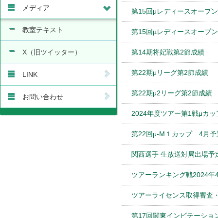
メディア
第15回μレディースオープ
教室テキスト
第15回µレディースオープ
X（旧ツイッター）
第14期将妃戦第2節成績
第22期μリーグ第2節成績
LINK
第22期μ2リーグ第2節成績
お問い合わせ
2024年度ツアー第1戦μカ
第22回μ-M１カップ 4月
関西選手 生放送対局出場予
ツアーランキング戦2024年
ツアーライセンス取得審査
第17回関東インビテーショ