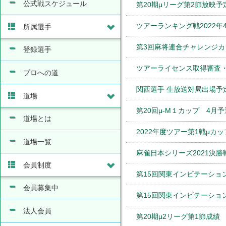
公式戦スケジュール
第20期μリーグ第2節放映予
ツアーランキング戦2022年
所属選手
第3回麻将連合チャレンジ
登録選手
ツアーライセンス取得審査
プロへの道
関西選手 生放送対局出場予
道場
第20回μ-M１カップ 4月
道場とは
2022年度ツアー第1戦μカ
道場一覧
麻雀日本シリーズ2021決
会員制度
第15回関東インビテーショ
会員募集中
第15回関東インビテーショ
法人会員
第20期μ2リーグ第1節成績