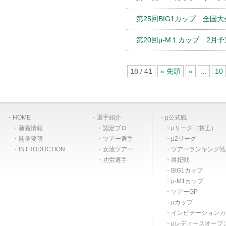
第25回BIG1カップ 全国
第20回μ-M１カップ 2月
18 / 41
« 先頭
«
...
10
HOME
選手紹介
μ公式戦
新着情報
認定プロ
μリーグ（将王）
開催要項
ツアー選手
μ2リーグ
INTRODUCTION
女流ツアー
ツアーランキング戦
功労選手
将妃戦
BIG1カップ
μ-M1カップ
ツアーGP
μカップ
インビテーションカ
μレディースオープ