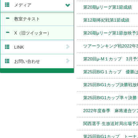
メディア
第20期μリーグ第1節成績
教室テキスト
第12期将妃戦第1節成績
X（旧ツイッター）
第20期μリーグ第1節放映予
ツアーランキング戦2022年
LINK
第20回μ-M１カップ 3月
お問い合わせ
第25回BIG１カップ 優
第25回BIG1カップ決勝戦
第25回BIG1カップ準々決
2022年度春季 麻将連合
関西選手 生放送対局出場予
第25回BIG1カップ トー