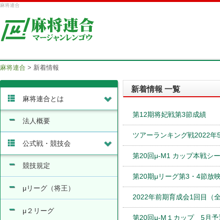
麻将連合
麻将連合
>
新着情報
新着情報 一覧
麻将連合とは
第12期将妃戦第3節成績
法人概要
ツアーランキング戦2022年
公式戦・競技会
第20回μ-M1 カップ本戦シ
競技規定
第20期μリーグ第3・4節放
μリーグ（将王）
2022年前期育成会1回目（
μ２リーグ
第20回μ-M１カップ 5月