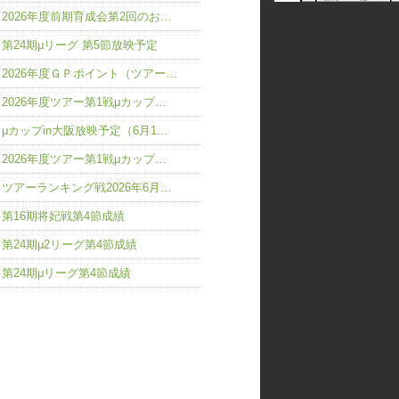
2026年度前期育成会第2回のお…
第24期μリーグ 第5節放映予定
2026年度ＧＰポイント（ツアー…
2026年度ツアー第1戦μカップ…
μカップin大阪放映予定（6月1…
2026年度ツアー第1戦μカップ…
ツアーランキング戦2026年6月…
第16期将妃戦第4節成績
第24期μ2リーグ第4節成績
第24期μリーグ第4節成績