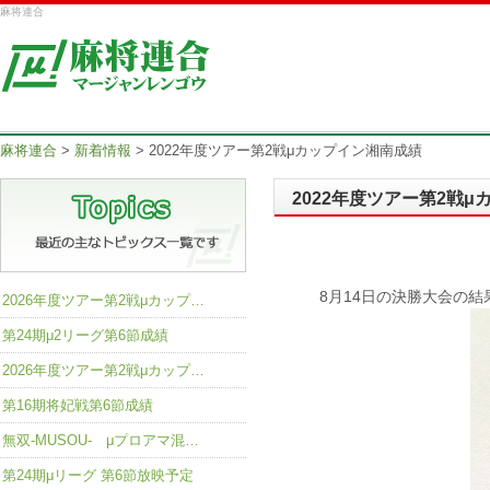
麻将連合
麻将連合
>
新着情報
>
2022年度ツアー第2戦μカップイン湘南成績
2022年度ツアー第2戦
8月14日の決勝大会の
2026年度ツアー第2戦μカップ…
第24期μ2リーグ第6節成績
2026年度ツアー第2戦μカップ…
第16期将妃戦第6節成績
無双-MUSOU- μプロアマ混…
第24期μリーグ 第6節放映予定