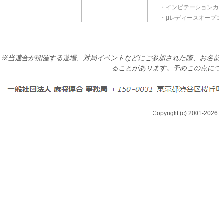
インビテーションカ
μレディースオープ
※当連合が開催する道場、対局イベントなどにご参加された際、お名前
ることがあります。予めこの点に
Copyright (c) 2001-2026