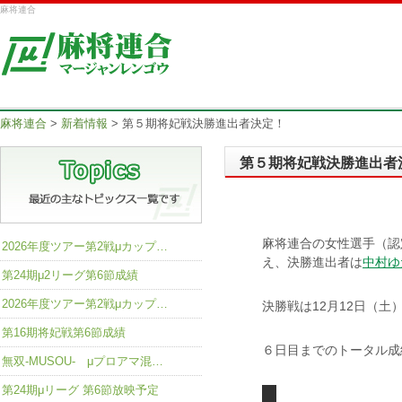
麻将連合
麻将連合
>
新着情報
>
第５期将妃戦決勝進出者決定！
第５期将妃戦決勝進出者
麻将連合の女性選手（認
2026年度ツアー第2戦μカップ…
え、決勝進出者は
中村ゆ
第24期μ2リーグ第6節成績
2026年度ツアー第2戦μカップ…
決勝戦は12月12日（土）
第16期将妃戦第6節成績
６日目までのトータル成
無双-MUSOU- μプロアマ混…
第24期μリーグ 第6節放映予定