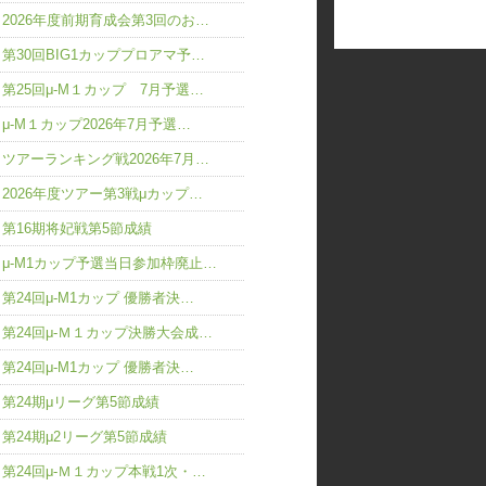
2026年度前期育成会第3回のお…
第30回BIG1カッププロアマ予…
第25回μ-M１カップ 7月予選…
μ-M１カップ2026年7月予選…
ツアーランキング戦2026年7月…
2026年度ツアー第3戦μカップ…
第16期将妃戦第5節成績
μ-M1カップ予選当日参加枠廃止…
第24回μ-M1カップ 優勝者決…
第24回μ-Ｍ１カップ決勝大会成…
第24回μ-M1カップ 優勝者決…
第24期μリーグ第5節成績
第24期μ2リーグ第5節成績
第24回μ-Ｍ１カップ本戦1次・…