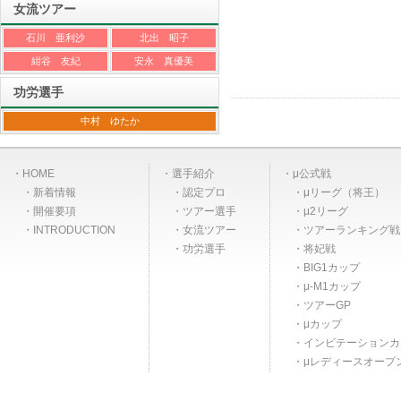
女流ツアー
石川 亜利沙
北出 昭子
紺谷 友紀
安永 真優美
功労選手
中村 ゆたか
HOME
選手紹介
μ公式戦
新着情報
認定プロ
μリーグ（将王）
開催要項
ツアー選手
μ2リーグ
INTRODUCTION
女流ツアー
ツアーランキング戦
功労選手
将妃戦
BIG1カップ
μ-M1カップ
ツアーGP
μカップ
インビテーションカ
μレディースオープ