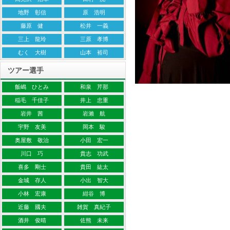
地野 彰信
原 浩明
藤原 健
松井 一義
三上 龍玲
三原 孝博
むく 大樹
山本 裕司
ツアー選手
飯嶋 ひとみ
和泉 芹那
稲毛 千佳子
井上 忠重
岩井 茜
岩瀨 航
宇野 友美
岡本 駿
奥屋敷 敬治
小田 宏一
川口 巧
貴志 功武
喜多 剛士
貴田 紘太
金城 存人
小出 智大
小林 宏康
紺谷 博
近藤 國夫
雑賀 真紀子
酒井 俊晴
佐熊 未来