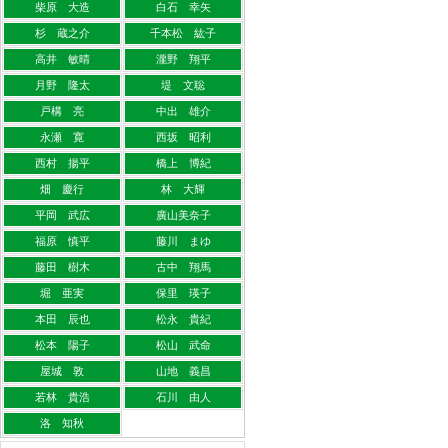
柴原 大造
白石 幸矢
杉 蔵之介
千本松 紘子
高井 敏晴
瀧野 翔平
月野 隆太
堤 文聡
戸構 亮
中出 雄介
永瀬 寛
西坂 昭利
西村 揚平
橋上 博紀
畑 慶行
林 大輝
平岡 武広
廣山美奈子
福原 慎平
藤川 まゆ
藤田 樹木
古中 翔馬
堀 亜実
保里 瑛子
本田 辰也
松永 貴紀
松本 陽子
松山 武命
屋城 敦
山地 義昌
若林 貴浩
石川 由人
洛 知秋