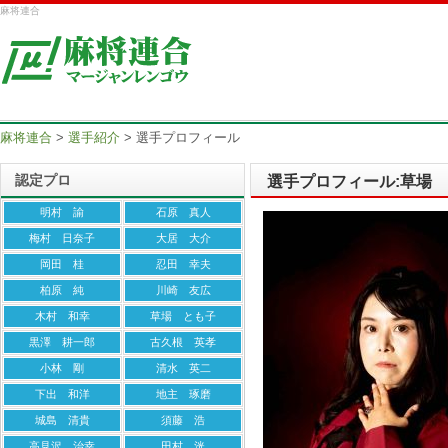
麻将連合
麻将連合
>
選手紹介
>
選手プロフィール
認定プロ
選手プロフィール:草場
明村 諭
石原 真人
梅村 日奈子
大居 大介
岡田 桂
忍田 幸夫
柏原 純
川崎 友広
木村 和幸
草場 とも子
黒澤 耕一郎
古久根 英孝
小林 剛
清水 英二
下出 和洋
地主 琢磨
城島 清貴
須藤 浩
高見沢 治幸
田村 洸