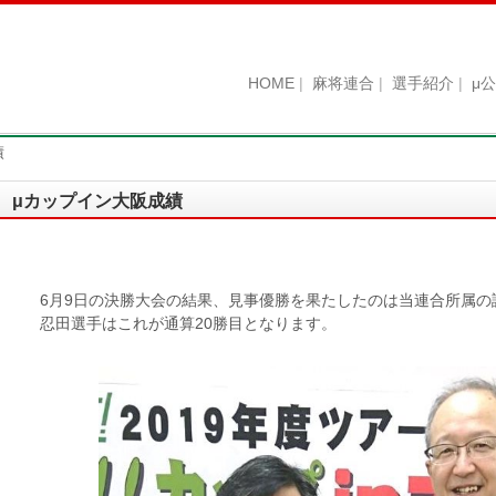
HOME
麻将連合
選手紹介
μ
績
μカップイン大阪成績
6月9日の決勝大会の結果、見事優勝を果たしたのは当連合所属の
忍田選手はこれが通算20勝目となります。