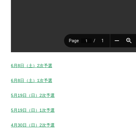
6月8日（土）2次予選
6月8日（土）1次予選
5月19日（日）2次予選
5月19日（日）1次予選
4月30日（日）2次予選