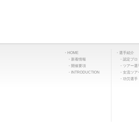
HOME
選手紹介
新着情報
認定プロ
開催要項
ツアー選
INTRODUCTION
女流ツア
功労選手