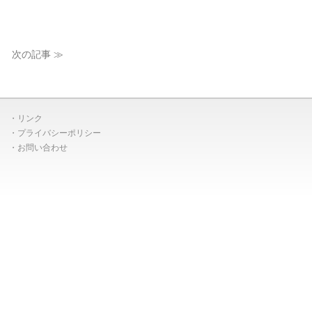
次の記事 ≫
リンク
プライバシーポリシー
お問い合わせ