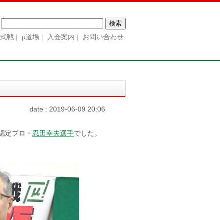
検
索:
公式戦
μ道場
入会案内
お問い合わせ
date : 2019-06-09 20:06
認定プロ・
忍田幸夫選手
でした。