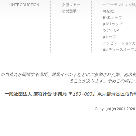
INTRODUCTION
女流ツアー
ツアーランキング戦
功労選手
将妃戦
BIG1カップ
μ-M1カップ
ツアーGP
μカップ
インビテーションカ
μレディースオープ
※当連合が開催する道場、対局イベントなどにご参加された際、お名前
ることがあります。予めこの点に
Copyright (c) 2001-2026