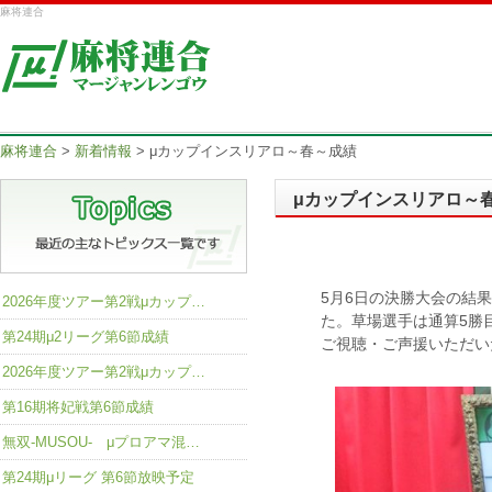
麻将連合
麻将連合
>
新着情報
>
μカップインスリアロ～春～成績
μカップインスリアロ～
5月6日の決勝大会の結
2026年度ツアー第2戦μカップ…
た。草場選手は通算5勝
第24期μ2リーグ第6節成績
ご視聴・ご声援いただい
2026年度ツアー第2戦μカップ…
第16期将妃戦第6節成績
無双-MUSOU- μプロアマ混…
第24期μリーグ 第6節放映予定