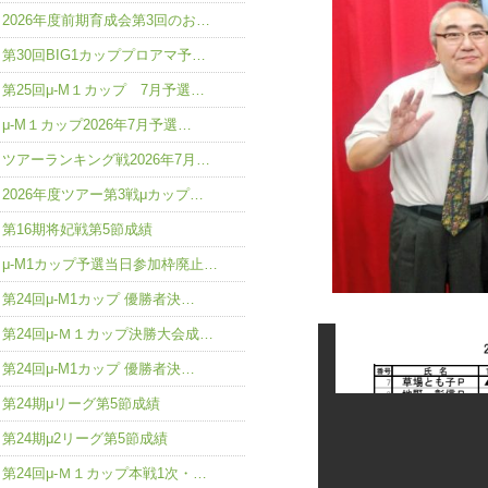
2026年度前期育成会第3回のお…
第30回BIG1カッププロアマ予…
第25回μ-M１カップ 7月予選…
μ-M１カップ2026年7月予選…
ツアーランキング戦2026年7月…
2026年度ツアー第3戦μカップ…
第16期将妃戦第5節成績
μ-M1カップ予選当日参加枠廃止…
第24回μ-M1カップ 優勝者決…
第24回μ-Ｍ１カップ決勝大会成…
第24回μ-M1カップ 優勝者決…
第24期μリーグ第5節成績
第24期μ2リーグ第5節成績
第24回μ-Ｍ１カップ本戦1次・…