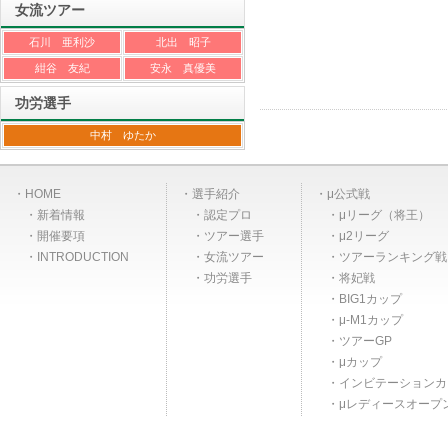
女流ツアー
石川 亜利沙
北出 昭子
紺谷 友紀
安永 真優美
功労選手
中村 ゆたか
HOME
選手紹介
μ公式戦
新着情報
認定プロ
μリーグ（将王）
開催要項
ツアー選手
μ2リーグ
INTRODUCTION
女流ツアー
ツアーランキング戦
功労選手
将妃戦
BIG1カップ
μ-M1カップ
ツアーGP
μカップ
インビテーションカ
μレディースオープ