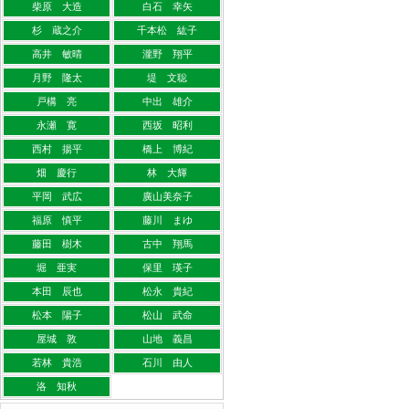
柴原 大造
白石 幸矢
杉 蔵之介
千本松 紘子
高井 敏晴
瀧野 翔平
月野 隆太
堤 文聡
戸構 亮
中出 雄介
永瀬 寛
西坂 昭利
西村 揚平
橋上 博紀
畑 慶行
林 大輝
平岡 武広
廣山美奈子
福原 慎平
藤川 まゆ
藤田 樹木
古中 翔馬
堀 亜実
保里 瑛子
本田 辰也
松永 貴紀
松本 陽子
松山 武命
屋城 敦
山地 義昌
若林 貴浩
石川 由人
洛 知秋