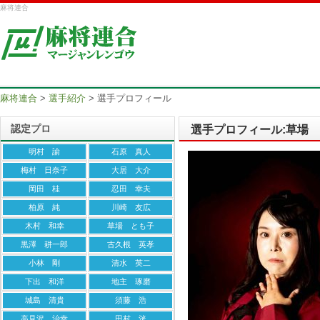
麻将連合
麻将連合
>
選手紹介
>
選手プロフィール
認定プロ
選手プロフィール:草場
明村 諭
石原 真人
梅村 日奈子
大居 大介
岡田 桂
忍田 幸夫
柏原 純
川崎 友広
木村 和幸
草場 とも子
黒澤 耕一郎
古久根 英孝
小林 剛
清水 英二
下出 和洋
地主 琢磨
城島 清貴
須藤 浩
高見沢 治幸
田村 洸