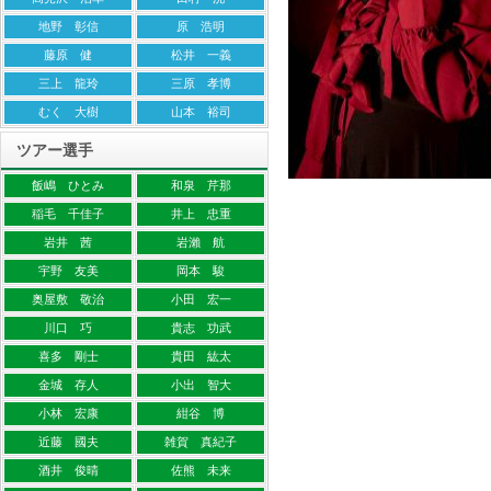
地野 彰信
原 浩明
藤原 健
松井 一義
三上 龍玲
三原 孝博
むく 大樹
山本 裕司
ツアー選手
飯嶋 ひとみ
和泉 芹那
稲毛 千佳子
井上 忠重
岩井 茜
岩瀨 航
宇野 友美
岡本 駿
奥屋敷 敬治
小田 宏一
川口 巧
貴志 功武
喜多 剛士
貴田 紘太
金城 存人
小出 智大
小林 宏康
紺谷 博
近藤 國夫
雑賀 真紀子
酒井 俊晴
佐熊 未来