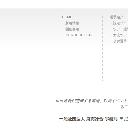
HOME
選手紹介
新着情報
認定プロ
開催要項
ツアー選
INTRODUCTION
女流ツア
功労選手
※当連合が開催する道場、対局イベント
るこ