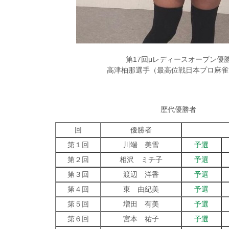
第17回μレディースオープン優
高津柚那選手（最高位戦日本プロ麻雀
歴代優勝者
回
優勝者
第１回
川端 美雪
予選
第２回
相沢 ミチ子
予選
第３回
渡辺 洋香
予選
第４回
東 由紀美
予選
第５回
増田 有美
予選
第６回
宮本 祐子
予選