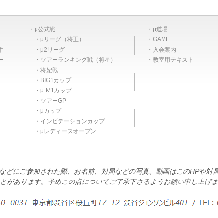
μ公式戦
μ道場
μリーグ（将王）
GAME
手
μ2リーグ
入会案内
ー
ツアーランキング戦（将星）
教室用テキスト
将妃戦
BIG1カップ
μ-M1カップ
ツアーGP
μカップ
インビテーションカップ
μレディースオープン
などにご参加された際、お名前、対局などの写真、動画はこのHPや対
とがあります。予めこの点についてご了承下さるようお願い申し上げま