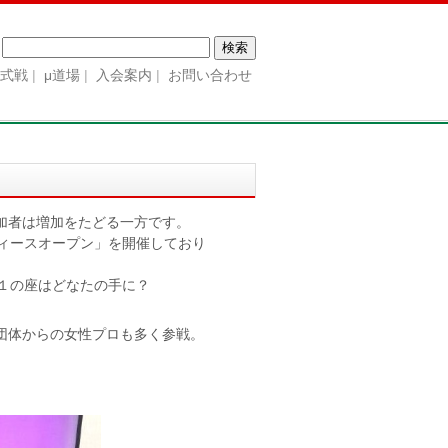
検
索:
公式戦
μ道場
入会案内
お問い合わせ
加者は増加をたどる一方です。
ディースオープン」を開催しており
.１の座はどなたの手に？
団体からの女性プロも多く参戦。