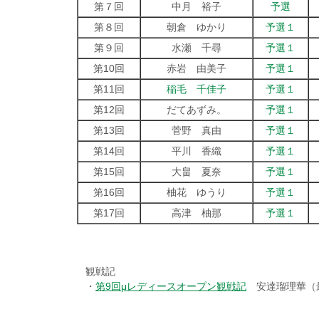
第７回
中月 裕子
予選
第８回
朝倉 ゆかり
予選１
第９回
水瀬 千尋
予選１
第10回
赤岩 由美子
予選１
第11回
稲毛 千佳子
予選１
第12回
だてあずみ。
予選１
第13回
菅野 真由
予選１
第14回
平川 香織
予選１
第15回
大畠 夏奈
予選１
第16回
柚花 ゆうり
予選１
第17回
高津 柚那
予選１
観戦記
・
第9回μレディースオープン観戦記
安達瑠理華（