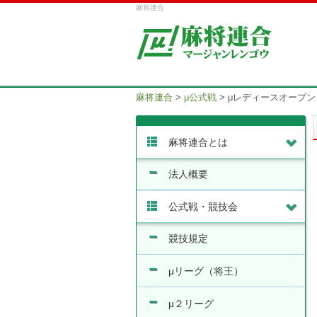
麻将連合
麻将連合
>
μ公式戦
>
μレディースオープン
麻将連合とは
法人概要
公式戦・競技会
競技規定
μリーグ（将王）
μ２リーグ