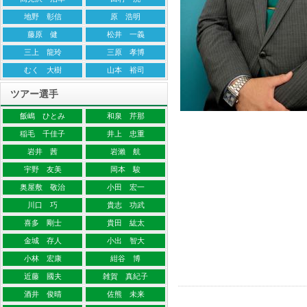
地野 彰信
原 浩明
藤原 健
松井 一義
三上 龍玲
三原 孝博
むく 大樹
山本 裕司
ツアー選手
飯嶋 ひとみ
和泉 芹那
稲毛 千佳子
井上 忠重
岩井 茜
岩瀨 航
宇野 友美
岡本 駿
奥屋敷 敬治
小田 宏一
川口 巧
貴志 功武
喜多 剛士
貴田 紘太
金城 存人
小出 智大
小林 宏康
紺谷 博
近藤 國夫
雑賀 真紀子
酒井 俊晴
佐熊 未来