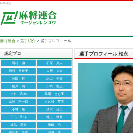
麻将連合
麻将連合
>
選手紹介
>
選手プロフィール
認定プロ
選手プロフィール:松永
明村 諭
石原 真人
梅村 日奈子
大居 大介
岡田 桂
忍田 幸夫
柏原 純
川崎 友広
木村 和幸
草場 とも子
黒澤 耕一郎
古久根 英孝
小林 剛
清水 英二
下出 和洋
地主 琢磨
城島 清貴
須藤 浩
高見沢 治幸
田村 洸