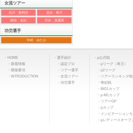
女流ツアー
石川 亜利沙
北出 昭子
紺谷 友紀
安永 真優美
功労選手
中村 ゆたか
HOME
選手紹介
μ公式戦
新着情報
認定プロ
μリーグ（将王）
開催要項
ツアー選手
μ2リーグ
INTRODUCTION
女流ツアー
ツアーランキング戦
功労選手
将妃戦
BIG1カップ
μ-M1カップ
ツアーGP
μカップ
インビテーションカ
μレディースオープ