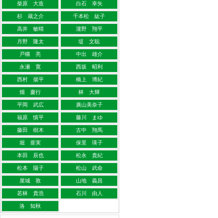
柴原 大造
白石 幸矢
杉 蔵之介
千本松 紘子
高井 敏晴
瀧野 翔平
月野 隆太
堤 文聡
戸構 亮
中出 雄介
永瀬 寛
西坂 昭利
西村 揚平
橋上 博紀
畑 慶行
林 大輝
平岡 武広
廣山美奈子
福原 慎平
藤川 まゆ
藤田 樹木
古中 翔馬
堀 亜実
保里 瑛子
本田 辰也
松永 貴紀
松本 陽子
松山 武命
屋城 敦
山地 義昌
若林 貴浩
石川 由人
洛 知秋