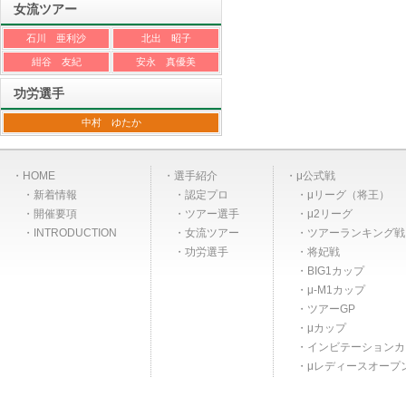
女流ツアー
石川 亜利沙
北出 昭子
紺谷 友紀
安永 真優美
功労選手
中村 ゆたか
HOME
選手紹介
μ公式戦
新着情報
認定プロ
μリーグ（将王）
開催要項
ツアー選手
μ2リーグ
INTRODUCTION
女流ツアー
ツアーランキング戦
功労選手
将妃戦
BIG1カップ
μ-M1カップ
ツアーGP
μカップ
インビテーションカ
μレディースオープ