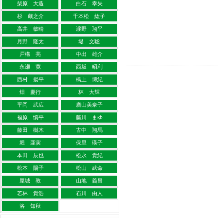
柴原 大造
白石 幸矢
杉 蔵之介
千本松 紘子
高井 敏晴
瀧野 翔平
月野 隆太
堤 文聡
戸構 亮
中出 雄介
永瀬 寛
西坂 昭利
西村 揚平
橋上 博紀
畑 慶行
林 大輝
平岡 武広
廣山美奈子
福原 慎平
藤川 まゆ
藤田 樹木
古中 翔馬
堀 亜実
保里 瑛子
本田 辰也
松永 貴紀
松本 陽子
松山 武命
屋城 敦
山地 義昌
若林 貴浩
石川 由人
洛 知秋