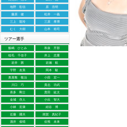
地野 彰信
原 浩明
藤原 健
松井 一義
三上 龍玲
三原 孝博
むく 大樹
山本 裕司
ツアー選手
飯嶋 ひとみ
和泉 芹那
稲毛 千佳子
井上 忠重
岩井 茜
岩瀨 航
宇野 友美
岡本 駿
奥屋敷 敬治
小田 宏一
川口 巧
貴志 功武
喜多 剛士
貴田 紘太
金城 存人
小出 智大
小林 宏康
紺谷 博
近藤 國夫
雑賀 真紀子
酒井 俊晴
佐熊 未来