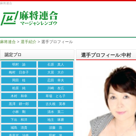
麻将連合
麻将連合
>
選手紹介
>
選手プロフィール
認定プロ
選手プロフィール:中村
明村 諭
石原 真人
梅村 日奈子
大居 大介
岡田 桂
忍田 幸夫
柏原 純
川崎 友広
木村 和幸
草場 とも子
黒澤 耕一郎
古久根 英孝
小林 剛
清水 英二
下出 和洋
地主 琢磨
城島 清貴
須藤 浩
高見沢 治幸
田村 洸