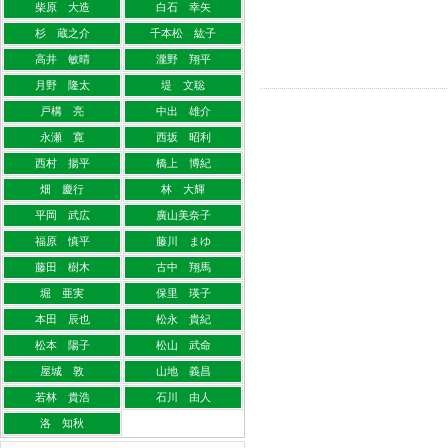
柴原 大造
白石 幸矢
杉 蔵之介
千本松 紘子
高井 敏晴
瀧野 翔平
月野 隆太
堤 文聡
戸構 亮
中出 雄介
永瀬 寛
西坂 昭利
西村 揚平
橋上 博紀
畑 慶行
林 大輝
平岡 武広
廣山美奈子
福原 慎平
藤川 まゆ
藤田 樹木
古中 翔馬
堀 亜実
保里 瑛子
本田 辰也
松永 貴紀
松本 陽子
松山 武命
屋城 敦
山地 義昌
若林 貴浩
石川 由人
洛 知秋