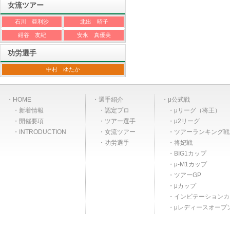
女流ツアー
石川 亜利沙
北出 昭子
紺谷 友紀
安永 真優美
功労選手
中村 ゆたか
HOME
選手紹介
μ公式戦
新着情報
認定プロ
μリーグ（将王）
開催要項
ツアー選手
μ2リーグ
INTRODUCTION
女流ツアー
ツアーランキング戦
功労選手
将妃戦
BIG1カップ
μ-M1カップ
ツアーGP
μカップ
インビテーションカ
μレディースオープ