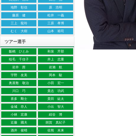
地野 彰信
原 浩明
藤原 健
松井 一義
三上 龍玲
三原 孝博
むく 大樹
山本 裕司
ツアー選手
飯嶋 ひとみ
和泉 芹那
稲毛 千佳子
井上 忠重
岩井 茜
岩瀨 航
宇野 友美
岡本 駿
奥屋敷 敬治
小田 宏一
川口 巧
貴志 功武
喜多 剛士
貴田 紘太
金城 存人
小出 智大
小林 宏康
紺谷 博
近藤 國夫
雑賀 真紀子
酒井 俊晴
佐熊 未来