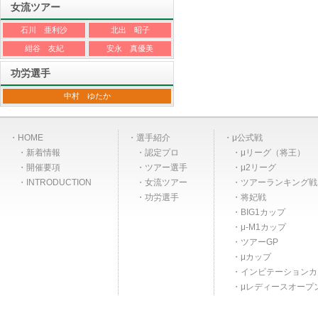
女流ツアー
石川 亜利沙
北出 昭子
紺谷 友紀
安永 真優美
功労選手
中村 ゆたか
HOME
選手紹介
μ公式戦
新着情報
認定プロ
μリーグ（将王）
開催要項
ツアー選手
μ2リーグ
INTRODUCTION
女流ツアー
ツアーランキング戦
功労選手
将妃戦
BIG1カップ
μ-M1カップ
ツアーGP
μカップ
インビテーションカ
μレディースオープ