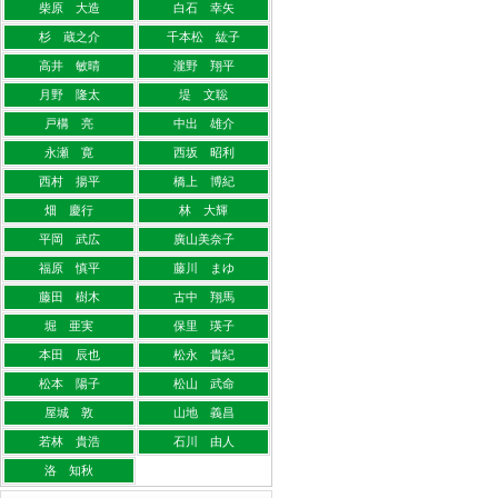
柴原 大造
白石 幸矢
杉 蔵之介
千本松 紘子
高井 敏晴
瀧野 翔平
月野 隆太
堤 文聡
戸構 亮
中出 雄介
永瀬 寛
西坂 昭利
西村 揚平
橋上 博紀
畑 慶行
林 大輝
平岡 武広
廣山美奈子
福原 慎平
藤川 まゆ
藤田 樹木
古中 翔馬
堀 亜実
保里 瑛子
本田 辰也
松永 貴紀
松本 陽子
松山 武命
屋城 敦
山地 義昌
若林 貴浩
石川 由人
洛 知秋