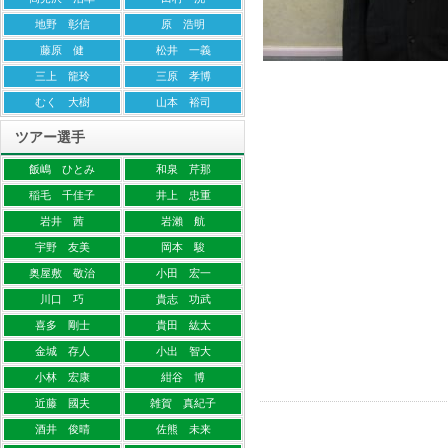
地野 彰信
原 浩明
藤原 健
松井 一義
三上 龍玲
三原 孝博
むく 大樹
山本 裕司
ツアー選手
飯嶋 ひとみ
和泉 芹那
稲毛 千佳子
井上 忠重
岩井 茜
岩瀨 航
宇野 友美
岡本 駿
奥屋敷 敬治
小田 宏一
川口 巧
貴志 功武
喜多 剛士
貴田 紘太
金城 存人
小出 智大
小林 宏康
紺谷 博
近藤 國夫
雑賀 真紀子
酒井 俊晴
佐熊 未来