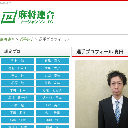
麻将連合
麻将連合
>
選手紹介
>
選手プロフィール
認定プロ
選手プロフィール:貴田
明村 諭
石原 真人
梅村 日奈子
大居 大介
岡田 桂
忍田 幸夫
柏原 純
川崎 友広
木村 和幸
草場 とも子
黒澤 耕一郎
古久根 英孝
小林 剛
清水 英二
下出 和洋
地主 琢磨
城島 清貴
須藤 浩
高見沢 治幸
田村 洸