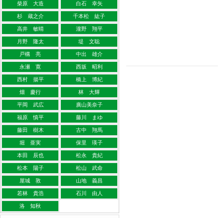
柴原 大造
白石 幸矢
杉 蔵之介
千本松 紘子
高井 敏晴
瀧野 翔平
月野 隆太
堤 文聡
戸構 亮
中出 雄介
永瀬 寛
西坂 昭利
西村 揚平
橋上 博紀
畑 慶行
林 大輝
平岡 武広
廣山美奈子
福原 慎平
藤川 まゆ
藤田 樹木
古中 翔馬
堀 亜実
保里 瑛子
本田 辰也
松永 貴紀
松本 陽子
松山 武命
屋城 敦
山地 義昌
若林 貴浩
石川 由人
洛 知秋