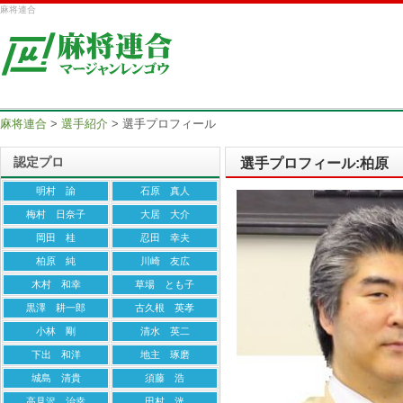
麻将連合
麻将連合
>
選手紹介
>
選手プロフィール
認定プロ
選手プロフィール:柏原
明村 諭
石原 真人
梅村 日奈子
大居 大介
岡田 桂
忍田 幸夫
柏原 純
川崎 友広
木村 和幸
草場 とも子
黒澤 耕一郎
古久根 英孝
小林 剛
清水 英二
下出 和洋
地主 琢磨
城島 清貴
須藤 浩
高見沢 治幸
田村 洸