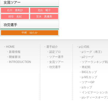
女流ツアー
石川 亜利沙
北出 昭子
紺谷 友紀
安永 真優美
功労選手
中村 ゆたか
HOME
選手紹介
μ公式戦
新着情報
認定プロ
μリーグ（将王）
開催要項
ツアー選手
μ2リーグ
INTRODUCTION
女流ツアー
ツアーランキング戦
功労選手
将妃戦
BIG1カップ
μ-M1カップ
ツアーGP
μカップ
インビテーションカ
μレディースオープ