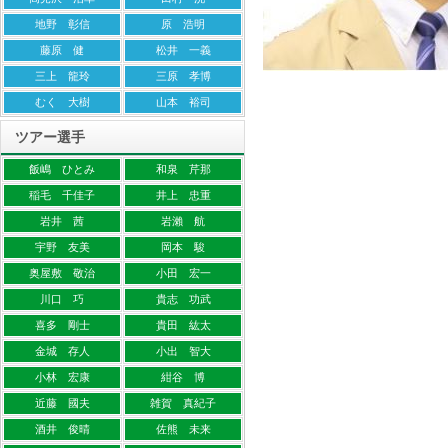
地野 彰信
原 浩明
藤原 健
松井 一義
三上 龍玲
三原 孝博
むく 大樹
山本 裕司
ツアー選手
飯嶋 ひとみ
和泉 芹那
稲毛 千佳子
井上 忠重
岩井 茜
岩瀨 航
宇野 友美
岡本 駿
奥屋敷 敬治
小田 宏一
川口 巧
貴志 功武
喜多 剛士
貴田 紘太
金城 存人
小出 智大
小林 宏康
紺谷 博
近藤 國夫
雑賀 真紀子
酒井 俊晴
佐熊 未来