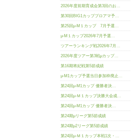
2026年度前期育成会第3回のお…
第30回BIG1カッププロアマ予…
第25回μ-M１カップ 7月予選…
μ-M１カップ2026年7月予選…
ツアーランキング戦2026年7月…
2026年度ツアー第3戦μカップ…
第16期将妃戦第5節成績
μ-M1カップ予選当日参加枠廃止…
第24回μ-M1カップ 優勝者決…
第24回μ-Ｍ１カップ決勝大会成…
第24回μ-M1カップ 優勝者決…
第24期μリーグ第5節成績
第24期μ2リーグ第5節成績
第24回μ-Ｍ１カップ本戦1次・…