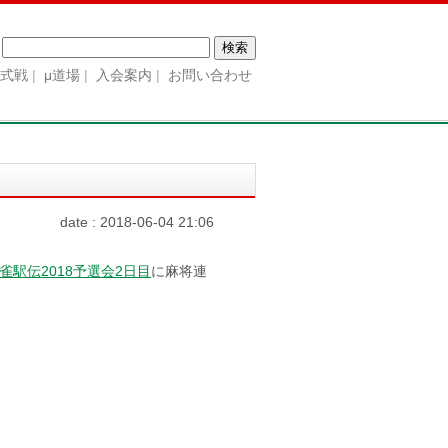
検
索:
公式戦
μ道場
入会案内
お問い合わせ
date : 2018-06-04 21:06
雀駅伝2018予選会2日目
に麻将連