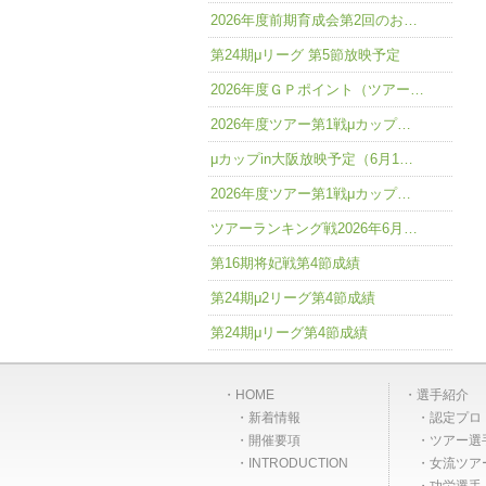
2026年度前期育成会第2回のお…
第24期μリーグ 第5節放映予定
2026年度ＧＰポイント（ツアー…
2026年度ツアー第1戦μカップ…
μカップin大阪放映予定（6月1…
2026年度ツアー第1戦μカップ…
ツアーランキング戦2026年6月…
第16期将妃戦第4節成績
第24期μ2リーグ第4節成績
第24期μリーグ第4節成績
HOME
選手紹介
新着情報
認定プロ
開催要項
ツアー選
INTRODUCTION
女流ツア