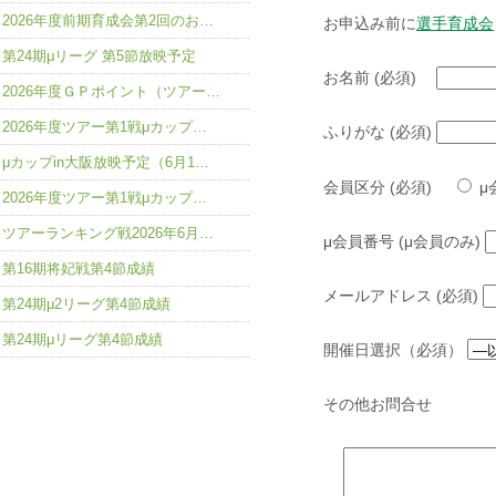
2026年度前期育成会第2回のお…
お申込み前に
選手育成会
第24期μリーグ 第5節放映予定
お名前 (必須)
2026年度ＧＰポイント（ツアー…
2026年度ツアー第1戦μカップ…
ふりがな (必須)
μカップin大阪放映予定（6月1…
会員区分 (必須)
μ
2026年度ツアー第1戦μカップ…
ツアーランキング戦2026年6月…
μ会員番号 (μ会員のみ)
第16期将妃戦第4節成績
メールアドレス (必須)
第24期μ2リーグ第4節成績
第24期μリーグ第4節成績
開催日選択（必須）
その他お問合せ