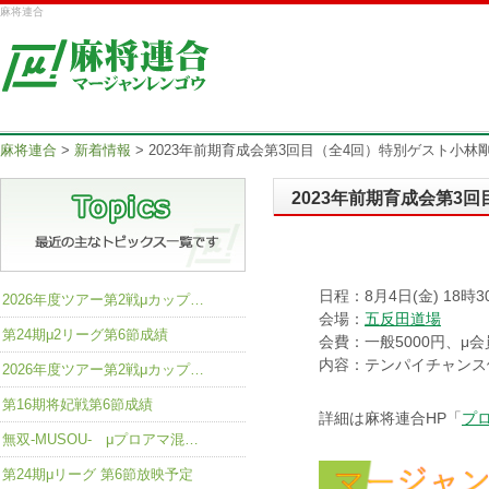
麻将連合
麻将連合
>
新着情報
>
2023年前期育成会第3回目（全4回）特別ゲスト小
2023年前期育成会第3
日程：8月4日(金) 18時3
2026年度ツアー第2戦μカップ…
会場：
五反田道場
第24期μ2リーグ第6節成績
会費：一般5000円、μ会
内容：テンパイチャンス
2026年度ツアー第2戦μカップ…
第16期将妃戦第6節成績
詳細は麻将連合HP「
プ
無双-MUSOU- μプロアマ混…
第24期μリーグ 第6節放映予定