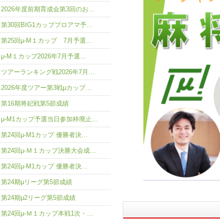
2026年度前期育成会第3回のお…
第30回BIG1カッププロアマ予…
第25回μ-M１カップ 7月予選…
μ-M１カップ2026年7月予選…
ツアーランキング戦2026年7月…
2026年度ツアー第3戦μカップ…
第16期将妃戦第5節成績
μ-M1カップ予選当日参加枠廃止…
第24回μ-M1カップ 優勝者決…
第24回μ-Ｍ１カップ決勝大会成…
第24回μ-M1カップ 優勝者決…
第24期μリーグ第5節成績
第24期μ2リーグ第5節成績
第24回μ-Ｍ１カップ本戦1次・…