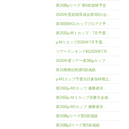
第24期μリーグ 第6節放映予定
2026年度前期育成会第3回のお…
第30回BIG1カッププロアマ予…
第25回μ-M１カップ 7月予選…
μ-M１カップ2026年7月予選…
ツアーランキング戦2026年7月…
2026年度ツアー第3戦μカップ…
第16期将妃戦第5節成績
μ-M1カップ予選当日参加枠廃止…
第24回μ-M1カップ 優勝者決…
第24回μ-Ｍ１カップ決勝大会成…
第24回μ-M1カップ 優勝者決…
第24期μリーグ第5節成績
第24期μ2リーグ第5節成績