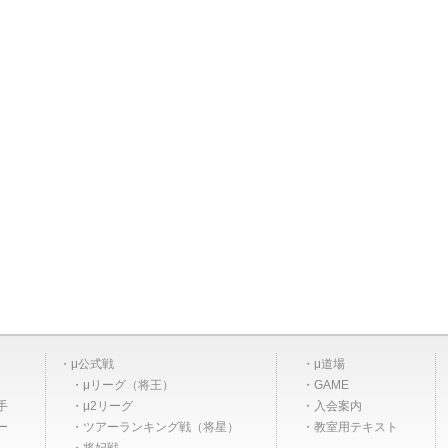
μ公式戦
μ道場
μリーグ（将王）
GAME
手
μ2リーグ
入会案内
ー
ツアーランキング戦（将星）
教室用テキスト