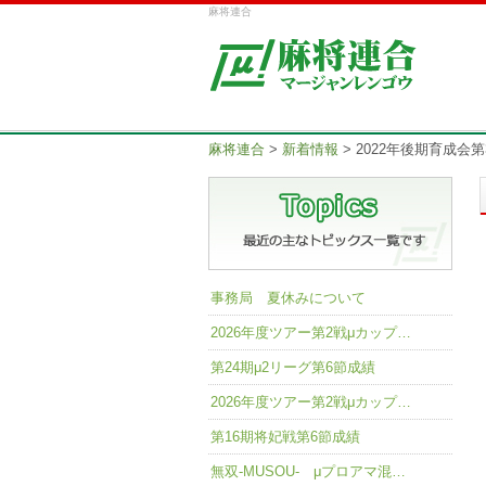
麻将連合
麻将連合
>
新着情報
>
2022年後期育成会
事務局 夏休みについて
2026年度ツアー第2戦μカップ…
第24期μ2リーグ第6節成績
2026年度ツアー第2戦μカップ…
第16期将妃戦第6節成績
無双-MUSOU- μプロアマ混…