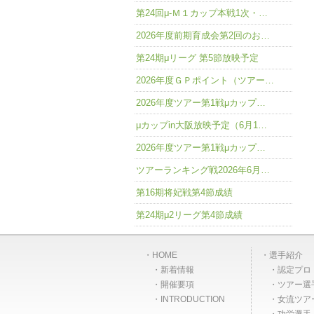
第24回μ-Ｍ１カップ本戦1次・…
2026年度前期育成会第2回のお…
第24期μリーグ 第5節放映予定
2026年度ＧＰポイント（ツアー…
2026年度ツアー第1戦μカップ…
μカップin大阪放映予定（6月1…
2026年度ツアー第1戦μカップ…
ツアーランキング戦2026年6月…
第16期将妃戦第4節成績
第24期μ2リーグ第4節成績
HOME
選手紹介
新着情報
認定プロ
開催要項
ツアー選
INTRODUCTION
女流ツア