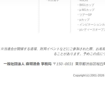
功労選手
将妃戦
BIG1カップ
μ-M1カップ
ツアーGP
μカップ
インビテーションカ
μレディースオープ
※当連合が開催する道場、対局イベントなどにご参加された際、お名前
ることがあります。予めこの点に
Copyright (c) 2001-2026