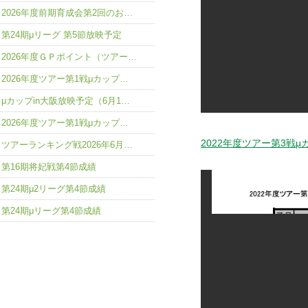
2026年度前期育成会第2回のお…
第24期μリーグ 第5節放映予定
2026年度ＧＰポイント（ツアー…
2026年度ツアー第1戦μカップ…
μカップin大阪放映予定（6月1…
2026年度ツアー第1戦μカップ…
2022年度ツアー第3戦
ツアーランキング戦2026年6月…
第16期将妃戦第4節成績
第24期μ2リーグ第4節成績
第24期μリーグ第4節成績