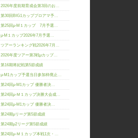
2026年度前期育成会第3回のお…
第30回BIG1カッププロアマ予…
第25回μ-M１カップ 7月予選…
μ-M１カップ2026年7月予選…
ツアーランキング戦2026年7月…
2026年度ツアー第3戦μカップ…
第16期将妃戦第5節成績
μ-M1カップ予選当日参加枠廃止…
第24回μ-M1カップ 優勝者決…
第24回μ-Ｍ１カップ決勝大会成…
第24回μ-M1カップ 優勝者決…
第24期μリーグ第5節成績
第24期μ2リーグ第5節成績
第24回μ-Ｍ１カップ本戦1次・…