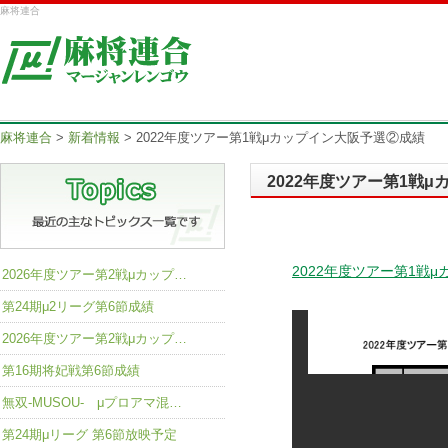
麻将連合
麻将連合
>
新着情報
>
2022年度ツアー第1戦μカップイン大阪予選②成績
2022年度ツアー第1戦
2022年度ツアー第1戦
2026年度ツアー第2戦μカップ…
第24期μ2リーグ第6節成績
2026年度ツアー第2戦μカップ…
第16期将妃戦第6節成績
無双-MUSOU- μプロアマ混…
第24期μリーグ 第6節放映予定