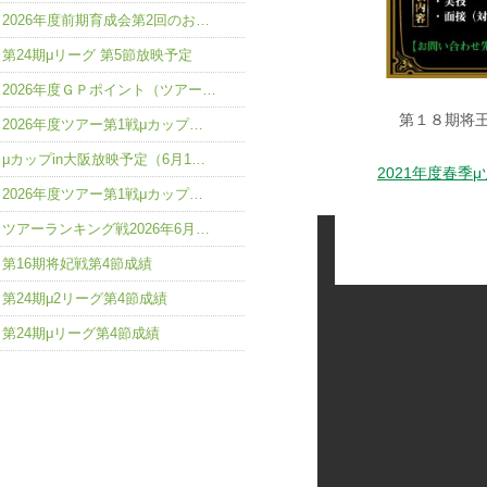
2026年度前期育成会第2回のお…
第24期μリーグ 第5節放映予定
2026年度ＧＰポイント（ツアー…
第１８期将
2026年度ツアー第1戦μカップ…
μカップin大阪放映予定（6月1…
2021年度春
2026年度ツアー第1戦μカップ…
ツアーランキング戦2026年6月…
第16期将妃戦第4節成績
第24期μ2リーグ第4節成績
第24期μリーグ第4節成績