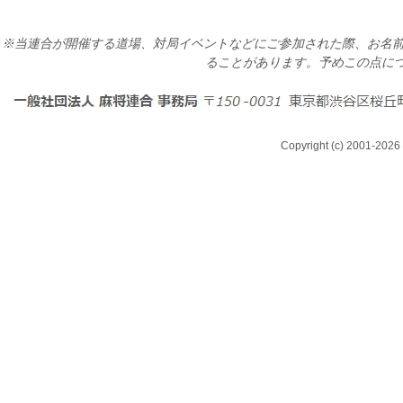
※当連合が開催する道場、対局イベントなどにご参加された際、お名前
ることがあります。予めこの点に
Copyright (c) 2001-2026