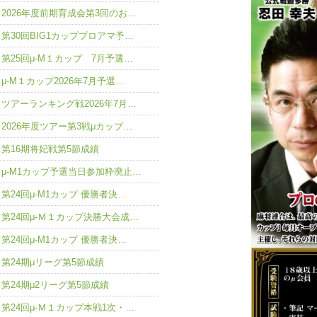
2026年度前期育成会第3回のお…
第30回BIG1カッププロアマ予…
第25回μ-M１カップ 7月予選…
μ-M１カップ2026年7月予選…
ツアーランキング戦2026年7月…
2026年度ツアー第3戦μカップ…
第16期将妃戦第5節成績
μ-M1カップ予選当日参加枠廃止…
第24回μ-M1カップ 優勝者決…
第24回μ-Ｍ１カップ決勝大会成…
第24回μ-M1カップ 優勝者決…
第24期μリーグ第5節成績
第24期μ2リーグ第5節成績
第24回μ-Ｍ１カップ本戦1次・…