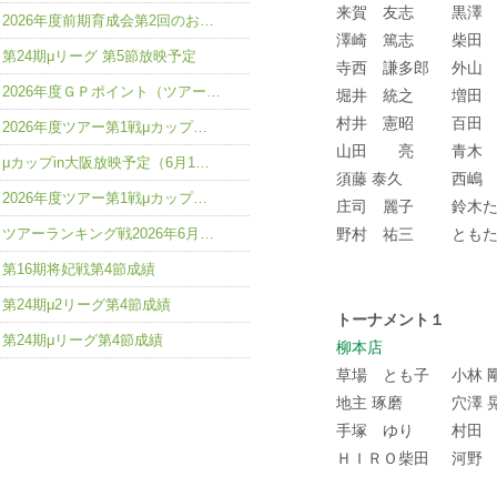
来賀 友志
黒澤
2026年度前期育成会第2回のお…
澤崎 篤志
柴田
第24期μリーグ 第5節放映予定
寺西 謙多郎
外山
2026年度ＧＰポイント（ツアー…
堀井 統之
増田
村井 憲昭
百田
2026年度ツアー第1戦μカップ…
山田 亮
青木
μカップin大阪放映予定（6月1…
須藤 泰久
西嶋
2026年度ツアー第1戦μカップ…
庄司 麗子
鈴木
ツアーランキング戦2026年6月…
野村 祐三
とも
第16期将妃戦第4節成績
第24期μ2リーグ第4節成績
トーナメント１
第24期μリーグ第4節成績
柳本店
草場 とも子
小林 
地主 琢磨
穴澤 
手塚 ゆり
村田
ＨＩＲＯ柴田
河野