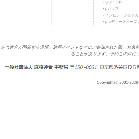
ツアーGP
μカップ
インビテーションカ
μレディースオープ
※当連合が開催する道場、対局イベントなどにご参加された際、お名前
ることがあります。予めこの点に
Copyright (c) 2001-2026