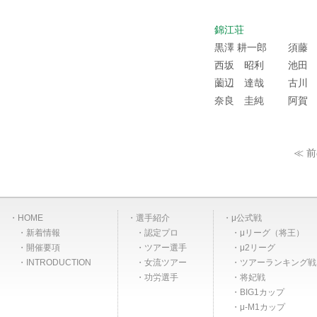
錦江荘
黒澤 耕一郎
須藤
西坂 昭利
池田
薗辺 達哉
古川
奈良 圭純
阿賀
≪ 
HOME
選手紹介
μ公式戦
新着情報
認定プロ
μリーグ（将王）
開催要項
ツアー選手
μ2リーグ
INTRODUCTION
女流ツアー
ツアーランキング戦
功労選手
将妃戦
BIG1カップ
μ-M1カップ