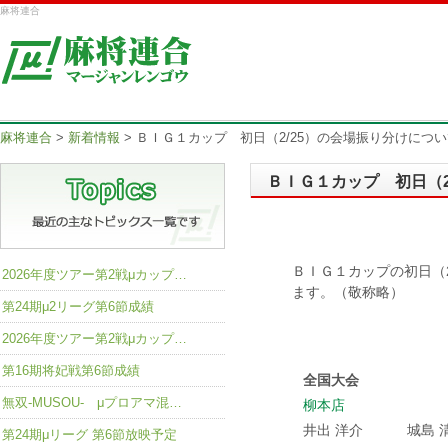
麻将連合
麻将連合
>
新着情報
>
ＢＩＧ１カップ 初日（2/25）の会場振り分けにつ
ＢＩＧ１カップ 初日（
ＢＩＧ１カップの初日（
2026年度ツアー第2戦μカップ…
ます。（敬称略）
第24期μ2リーグ第6節成績
2026年度ツアー第2戦μカップ…
第16期将妃戦第6節成績
全国大会
無双-MUSOU- μプロアマ混…
柳本店
井出 洋介
城島 
第24期μリーグ 第6節放映予定