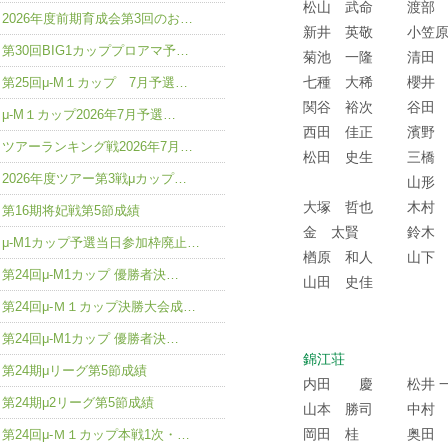
松山 武命
渡部
2026年度前期育成会第3回のお…
新井 英敬
小笠
第30回BIG1カッププロアマ予…
菊池 一隆
清田
七種 大稀
櫻井
第25回μ-M１カップ 7月予選…
関谷 裕次
谷田
μ-M１カップ2026年7月予選…
西田 佳正
濱野
ツアーランキング戦2026年7月…
松田 史生
三橋
2026年度ツアー第3戦μカップ…
山形
大塚 哲也
木村
第16期将妃戦第5節成績
金 太賢
鈴木
μ-M1カップ予選当日参加枠廃止…
楢原 和人
山下
第24回μ-M1カップ 優勝者決…
山田 史佳
第24回μ-Ｍ１カップ決勝大会成…
第24回μ-M1カップ 優勝者決…
錦江荘
第24期μリーグ第5節成績
内田 慶
松井 
第24期μ2リーグ第5節成績
山本 勝司
中村
岡田 桂
奥田
第24回μ-Ｍ１カップ本戦1次・…