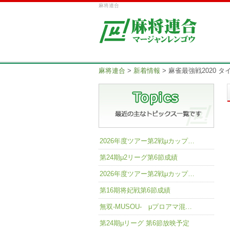
麻将連合
麻将連合
>
新着情報
>
麻雀最強戦2020 
2026年度ツアー第2戦μカップ…
第24期μ2リーグ第6節成績
2026年度ツアー第2戦μカップ…
第16期将妃戦第6節成績
無双-MUSOU- μプロアマ混…
第24期μリーグ 第6節放映予定