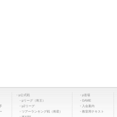
μ公式戦
μ道場
μリーグ（将王）
GAME
手
μ2リーグ
入会案内
ー
ツアーランキング戦（将星）
教室用テキスト