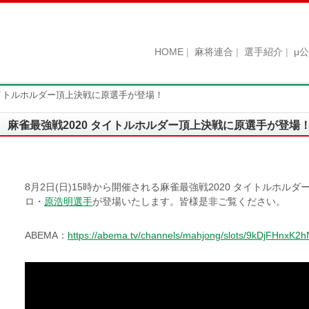
HOME
麻将連合
選手紹介
μ
タイトルホルダー頂上決戦に原選手が登場！
麻雀最強戦2020 タイトルホルダー頂上決戦に原選手が登場
8月2日(日)15時から開催される麻雀最強戦2020 タイトルホル
ロ・
原浩明選手
が登場いたします。皆様是非ご覧ください。
ABEMA：
https://abema.tv/channels/mahjong/slots/9kDjFHnxK2