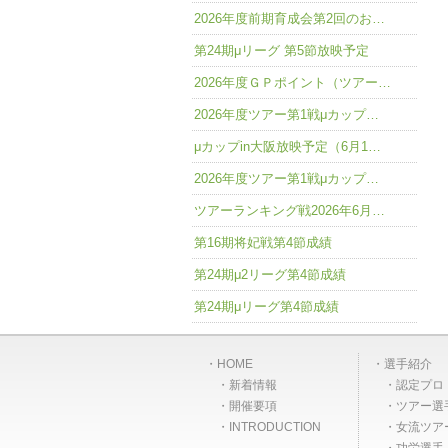
2026年度前期育成会第2回のお…
第24期μリーグ 第5節放映予定
2026年度ＧＰポイント（ツアー…
2026年度ツアー第1戦μカップ…
μカップin大阪放映予定（6月1…
2026年度ツアー第1戦μカップ…
ツアーランキング戦2026年6月…
第16期将妃戦第4節成績
第24期μ2リーグ第4節成績
第24期μリーグ第4節成績
HOME
選手紹介
新着情報
認定プロ
開催要項
ツアー選
INTRODUCTION
女流ツア