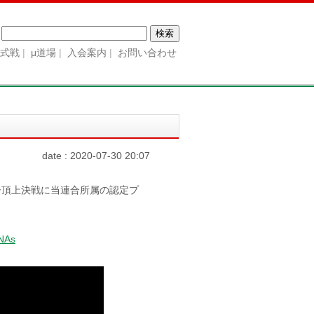
検
索:
公式戦
μ道場
入会案内
お問い合わせ
！
date : 2020-07-30 20:07
ダー頂上決戦に当連合所属の認定プ
hNAs