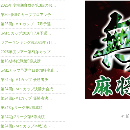
2026年度前期育成会第3回のお…
第30回BIG1カッププロアマ予…
第25回μ-M１カップ 7月予選…
μ-M１カップ2026年7月予選…
ツアーランキング戦2026年7月…
2026年度ツアー第3戦μカップ…
第16期将妃戦第5節成績
μ-M1カップ予選当日参加枠廃止…
第24回μ-M1カップ 優勝者決…
第24回μ-Ｍ１カップ決勝大会成…
第24回μ-M1カップ 優勝者決…
第24期μリーグ第5節成績
≪ 
第24期μ2リーグ第5節成績
第24回μ-Ｍ１カップ本戦1次・…