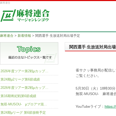
麻将連合
麻将連合
>
新着情報
>
関西選手 生放送対局出場予定
関西選手 生放送対局出
雀サクッ事務局が配信し
2026年度ツアー第2戦μカップ…
ご覧ください。
第24期μ2リーグ第6節成績
2026年度ツアー第2戦μカップ…
5月30日（火）18時30分
無双-MUSOU- 麻将連
第16期将妃戦第6節成績
無双-MUSOU- μプロアマ混…
YouTubeライブ：
https:
第24期μリーグ 第6節放映予定