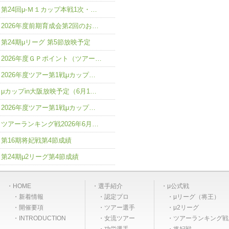
第24回μ-Ｍ１カップ本戦1次・…
2026年度前期育成会第2回のお…
第24期μリーグ 第5節放映予定
2026年度ＧＰポイント（ツアー…
2026年度ツアー第1戦μカップ…
μカップin大阪放映予定（6月1…
2026年度ツアー第1戦μカップ…
ツアーランキング戦2026年6月…
第16期将妃戦第4節成績
第24期μ2リーグ第4節成績
HOME
選手紹介
μ公式戦
新着情報
認定プロ
μリーグ（将王）
開催要項
ツアー選手
μ2リーグ
INTRODUCTION
女流ツアー
ツアーランキング戦