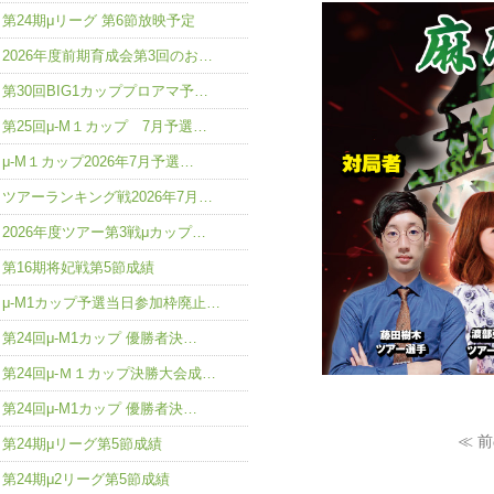
第24期μリーグ 第6節放映予定
2026年度前期育成会第3回のお…
第30回BIG1カッププロアマ予…
第25回μ-M１カップ 7月予選…
μ-M１カップ2026年7月予選…
ツアーランキング戦2026年7月…
2026年度ツアー第3戦μカップ…
第16期将妃戦第5節成績
μ-M1カップ予選当日参加枠廃止…
第24回μ-M1カップ 優勝者決…
第24回μ-Ｍ１カップ決勝大会成…
第24回μ-M1カップ 優勝者決…
≪ 
第24期μリーグ第5節成績
第24期μ2リーグ第5節成績