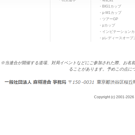
功労選手
将妃戦
BIG1カップ
μ-M1カップ
ツアーGP
μカップ
インビテーションカ
μレディースオープ
※当連合が開催する道場、対局イベントなどにご参加された際、お名前
ることがあります。予めこの点に
Copyright (c) 2001-2026