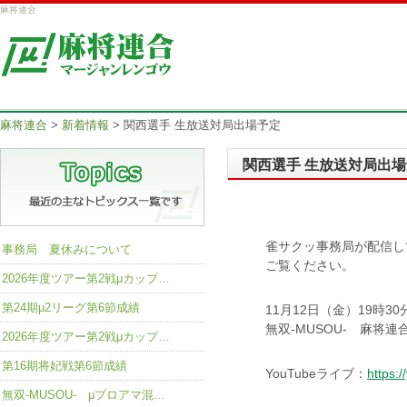
麻将連合
麻将連合
>
新着情報
>
関西選手 生放送対局出場予定
関西選手 生放送対局出
雀サクッ事務局が配信し
事務局 夏休みについて
ご覧ください。
2026年度ツアー第2戦μカップ…
第24期μ2リーグ第6節成績
11月12日（金）19時30
無双-MUSOU- 麻将連
2026年度ツアー第2戦μカップ…
第16期将妃戦第6節成績
YouTubeライブ：
https:
無双-MUSOU- μプロアマ混…