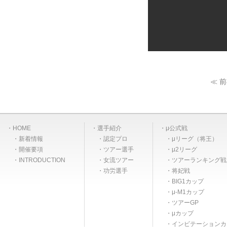
≪ 
HOME
選手紹介
μ公式戦
新着情報
認定プロ
μリーグ（将王）
開催要項
ツアー選手
μ2リーグ
INTRODUCTION
女流ツアー
ツアーランキング戦
功労選手
将妃戦
BIG1カップ
μ-M1カップ
ツアーGP
μカップ
インビテーションカ