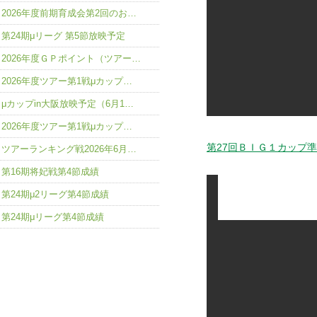
2026年度前期育成会第2回のお…
第24期μリーグ 第5節放映予定
2026年度ＧＰポイント（ツアー…
2026年度ツアー第1戦μカップ…
μカップin大阪放映予定（6月1…
2026年度ツアー第1戦μカップ…
第27回ＢＩＧ１カップ
ツアーランキング戦2026年6月…
第16期将妃戦第4節成績
第24期μ2リーグ第4節成績
第24期μリーグ第4節成績