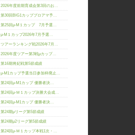
2026年度前期育成会第3回のお…
第30回BIG1カッププロアマ予…
第25回μ-M１カップ 7月予選…
μ-M１カップ2026年7月予選…
ツアーランキング戦2026年7月…
2026年度ツアー第3戦μカップ…
第16期将妃戦第5節成績
μ-M1カップ予選当日参加枠廃止…
第24回μ-M1カップ 優勝者決…
第24回μ-Ｍ１カップ決勝大会成…
第24回μ-M1カップ 優勝者決…
第24期μリーグ第5節成績
第24期μ2リーグ第5節成績
第24回μ-Ｍ１カップ本戦1次・…