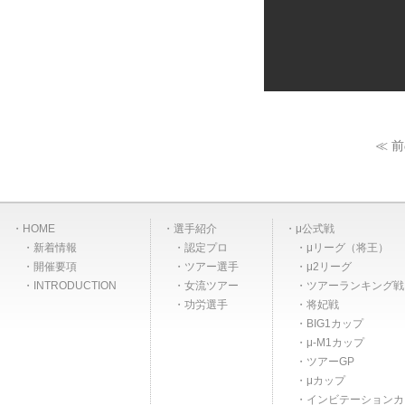
≪ 
HOME
選手紹介
μ公式戦
新着情報
認定プロ
μリーグ（将王）
開催要項
ツアー選手
μ2リーグ
INTRODUCTION
女流ツアー
ツアーランキング戦
功労選手
将妃戦
BIG1カップ
μ-M1カップ
ツアーGP
μカップ
インビテーションカ