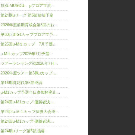
無双-MUSOU- μプロアマ混…
第24期μリーグ 第6節放映予定
2026年度前期育成会第3回のお…
第30回BIG1カッププロアマ予…
第25回μ-M１カップ 7月予選…
μ-M１カップ2026年7月予選…
ツアーランキング戦2026年7月…
2026年度ツアー第3戦μカップ…
第16期将妃戦第5節成績
μ-M1カップ予選当日参加枠廃止…
第24回μ-M1カップ 優勝者決…
第24回μ-Ｍ１カップ決勝大会成…
第24回μ-M1カップ 優勝者決…
第24期μリーグ第5節成績