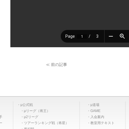
≪ 前の記事
μ公式戦
μ道場
μリーグ（将王）
GAME
手
μ2リーグ
入会案内
ー
ツアーランキング戦（将星）
教室用テキスト