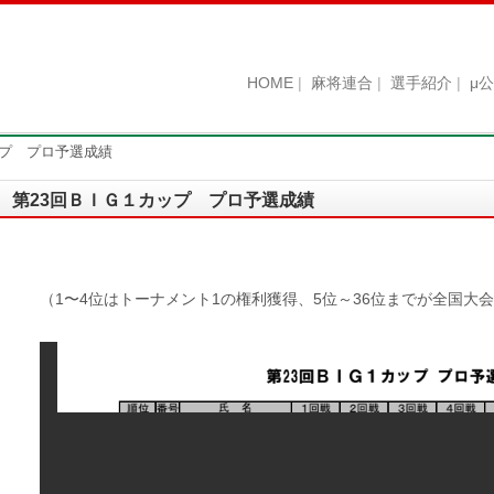
HOME
麻将連合
選手紹介
μ
ップ プロ予選成績
第23回ＢＩＧ１カップ プロ予選成績
（1〜4位はトーナメント1の権利獲得、5位～36位までが全国大