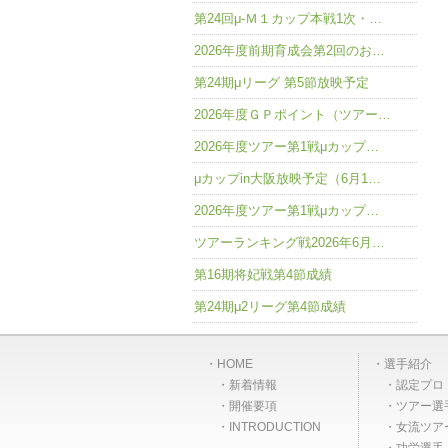
第24回μ-Ｍ１カップ本戦1次・…
2026年度前期育成会第2回のお…
第24期μリーグ 第5節放映予定
2026年度ＧＰポイント（ツアー…
2026年度ツアー第1戦μカップ…
μカップin大阪放映予定（6月1…
2026年度ツアー第1戦μカップ…
ツアーランキング戦2026年6月…
第16期将妃戦第4節成績
第24期μ2リーグ第4節成績
HOME
選手紹介
新着情報
認定プロ
開催要項
ツアー選
INTRODUCTION
女流ツア