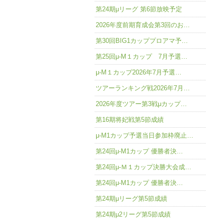
第24期μリーグ 第6節放映予定
2026年度前期育成会第3回のお…
第30回BIG1カッププロアマ予…
第25回μ-M１カップ 7月予選…
μ-M１カップ2026年7月予選…
ツアーランキング戦2026年7月…
2026年度ツアー第3戦μカップ…
第16期将妃戦第5節成績
μ-M1カップ予選当日参加枠廃止…
第24回μ-M1カップ 優勝者決…
第24回μ-Ｍ１カップ決勝大会成…
第24回μ-M1カップ 優勝者決…
第24期μリーグ第5節成績
第24期μ2リーグ第5節成績