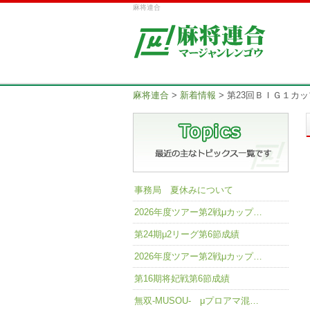
麻将連合
麻将連合
>
新着情報
>
第23回ＢＩＧ１カ
事務局 夏休みについて
2026年度ツアー第2戦μカップ…
第24期μ2リーグ第6節成績
2026年度ツアー第2戦μカップ…
第16期将妃戦第6節成績
無双-MUSOU- μプロアマ混…