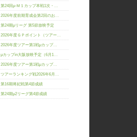
第24回μ-Ｍ１カップ本戦1次・…
2026年度前期育成会第2回のお…
第24期μリーグ 第5節放映予定
2026年度ＧＰポイント（ツアー…
2026年度ツアー第1戦μカップ…
μカップin大阪放映予定（6月1…
2026年度ツアー第1戦μカップ…
ツアーランキング戦2026年6月…
第16期将妃戦第4節成績
第24期μ2リーグ第4節成績