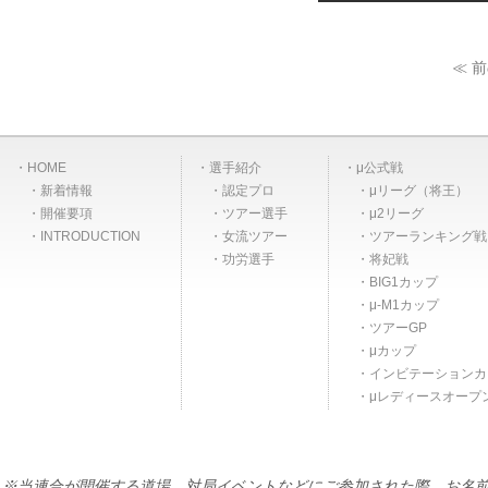
≪ 
HOME
選手紹介
μ公式戦
新着情報
認定プロ
μリーグ（将王）
開催要項
ツアー選手
μ2リーグ
INTRODUCTION
女流ツアー
ツアーランキング戦
功労選手
将妃戦
BIG1カップ
μ-M1カップ
ツアーGP
μカップ
インビテーションカ
μレディースオープ
※当連合が開催する道場、対局イベントなどにご参加された際、お名前