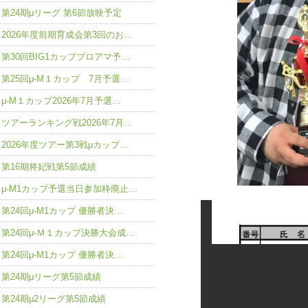
第24期μリーグ 第6節放映予定
2026年度前期育成会第3回のお…
第30回BIG1カッププロアマ予…
第25回μ-M１カップ 7月予選…
μ-M１カップ2026年7月予選…
ツアーランキング戦2026年7月…
2026年度ツアー第3戦μカップ…
第16期将妃戦第5節成績
μ-M1カップ予選当日参加枠廃止…
第24回μ-M1カップ 優勝者決…
第24回μ-Ｍ１カップ決勝大会成…
第24回μ-M1カップ 優勝者決…
第24期μリーグ第5節成績
第24期μ2リーグ第5節成績