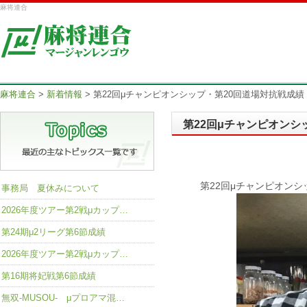
麻将連合
麻将連合
>
新着情報
>
第22回μチャンピオンシップ・第20回道場対抗戦成績
第22回μチャンピオンシ
第22回μチャンピオン
事務局 夏休みについて
2026年度ツアー第2戦μカップ…
第24期μ2リーグ第6節成績
2026年度ツアー第2戦μカップ…
第16期将妃戦第6節成績
無双-MUSOU- μプロアマ混…