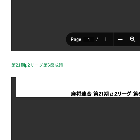
第21期μ2リーグ第6節成績