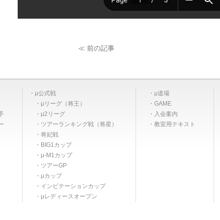
≪ 前の記事
μ公式戦
μ道場
μリーグ（将王）
GAME
手
μ2リーグ
入会案内
ー
ツアーランキング戦（将星）
教室用テキスト
将妃戦
BIG1カップ
μ-M1カップ
ツアーGP
μカップ
インビテーションカップ
μレディースオープン