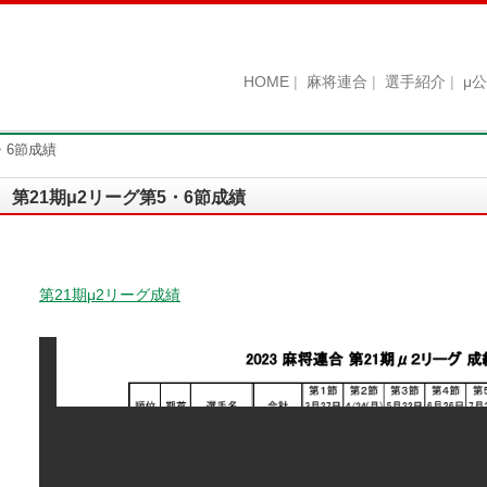
HOME
麻将連合
選手紹介
μ
・6節成績
第21期μ2リーグ第5・6節成績
第21期μ2リーグ成績