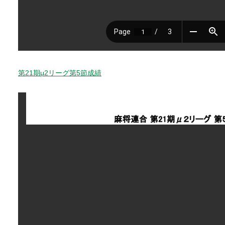
第21期μ2リーグ第5節成績