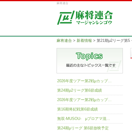
麻将連合
麻将連合
>
新着情報
>
第21期μ2リーグ第5
2026年度ツアー第2戦μカップ…
第24期μ2リーグ第6節成績
2026年度ツアー第2戦μカップ…
第16期将妃戦第6節成績
無双-MUSOU- μプロアマ混…
第24期μリーグ 第6節放映予定