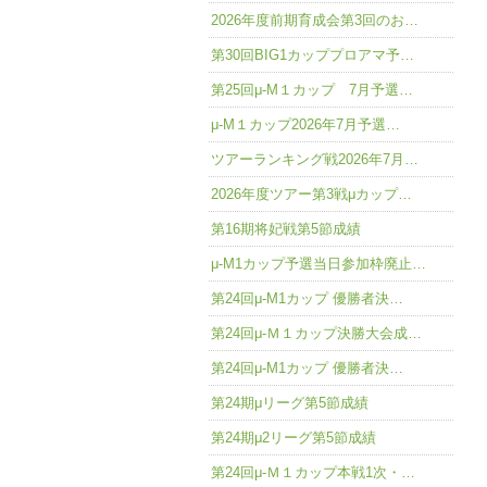
2026年度前期育成会第3回のお…
第30回BIG1カッププロアマ予…
第25回μ-M１カップ 7月予選…
μ-M１カップ2026年7月予選…
ツアーランキング戦2026年7月…
2026年度ツアー第3戦μカップ…
第16期将妃戦第5節成績
μ-M1カップ予選当日参加枠廃止…
第24回μ-M1カップ 優勝者決…
第24回μ-Ｍ１カップ決勝大会成…
第24回μ-M1カップ 優勝者決…
第24期μリーグ第5節成績
第24期μ2リーグ第5節成績
第24回μ-Ｍ１カップ本戦1次・…