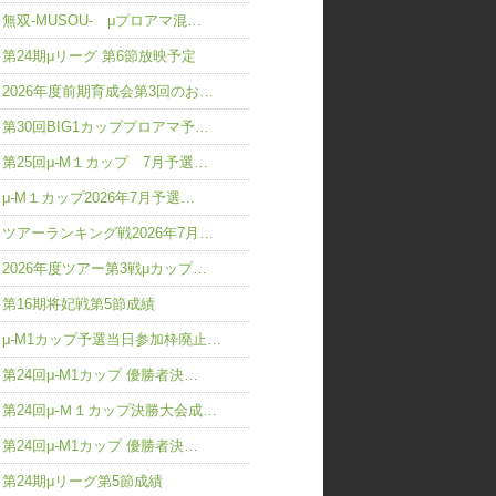
無双-MUSOU- μプロアマ混…
第24期μリーグ 第6節放映予定
2026年度前期育成会第3回のお…
第30回BIG1カッププロアマ予…
第25回μ-M１カップ 7月予選…
μ-M１カップ2026年7月予選…
ツアーランキング戦2026年7月…
2026年度ツアー第3戦μカップ…
第16期将妃戦第5節成績
μ-M1カップ予選当日参加枠廃止…
第24回μ-M1カップ 優勝者決…
第24回μ-Ｍ１カップ決勝大会成…
第24回μ-M1カップ 優勝者決…
第24期μリーグ第5節成績