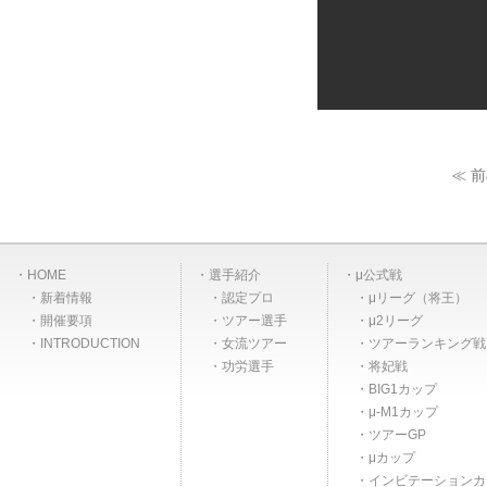
≪ 
HOME
選手紹介
μ公式戦
新着情報
認定プロ
μリーグ（将王）
開催要項
ツアー選手
μ2リーグ
INTRODUCTION
女流ツアー
ツアーランキング戦
功労選手
将妃戦
BIG1カップ
μ-M1カップ
ツアーGP
μカップ
インビテーションカ