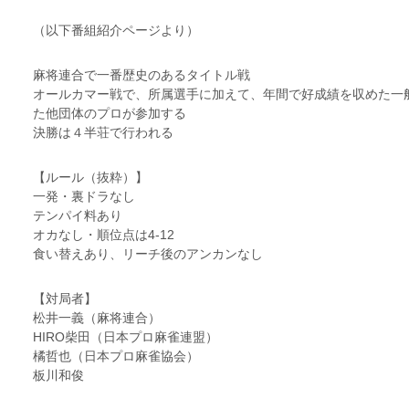
（以下番組紹介ページより）
麻将連合で一番歴史のあるタイトル戦
オールカマー戦で、所属選手に加えて、年間で好成績を収めた一
た他団体のプロが参加する
決勝は４半荘で行われる
【ルール（抜粋）】
一発・裏ドラなし
テンパイ料あり
オカなし・順位点は4-12
食い替えあり、リーチ後のアンカンなし
【対局者】
松井一義（麻将連合）
HIRO柴田（日本プロ麻雀連盟）
橘哲也（日本プロ麻雀協会）
板川和俊