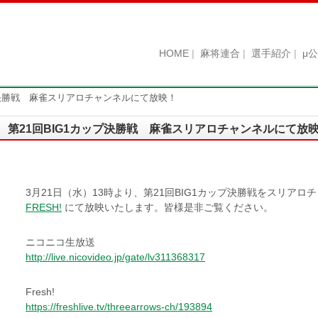
HOME
麻将連合
選手紹介
μ
プ決勝戦 麻雀スリアロチャンネルにて放映！
第21回BIG1カップ決勝戦 麻雀スリアロチャンネルにて放
3月21日（水）13時より、第21回BIG1カップ決勝戦をスリアロ
FRESH!
にて放映いたします。皆様是非ご覧ください。
ニコニコ生放送
http://live.nicovideo.jp/gate/lv311368317
Fresh!
https://freshlive.tv/threearrows-ch/193894