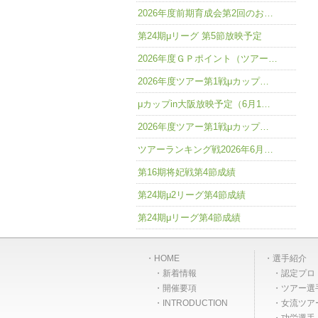
2026年度前期育成会第2回のお…
第24期μリーグ 第5節放映予定
2026年度ＧＰポイント（ツアー…
2026年度ツアー第1戦μカップ…
μカップin大阪放映予定（6月1…
2026年度ツアー第1戦μカップ…
ツアーランキング戦2026年6月…
第16期将妃戦第4節成績
第24期μ2リーグ第4節成績
第24期μリーグ第4節成績
HOME
選手紹介
新着情報
認定プロ
開催要項
ツアー選
INTRODUCTION
女流ツア