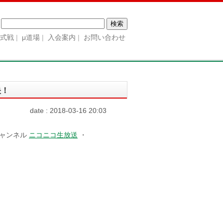
検
索:
公式戦
μ道場
入会案内
お問い合わせ
映！
date : 2018-03-16 20:03
チャンネル
ニコニコ生放送
・