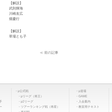
【解説】
武則輝海
川崎友広
畑慶行
【解説】
草場とも子
≪ 前の記事
μ公式戦
μ道場
μリーグ（将王）
GAME
手
μ2リーグ
入会案内
ー
ツアーランキング戦（将星）
教室用テキスト