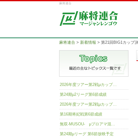
麻将連合
麻将連合
>
新着情報
>
第21回BIG1カッ
2026年度ツアー第2戦μカップ…
第24期μ2リーグ第6節成績
2026年度ツアー第2戦μカップ…
第16期将妃戦第6節成績
無双-MUSOU- μプロアマ混…
第24期μリーグ 第6節放映予定