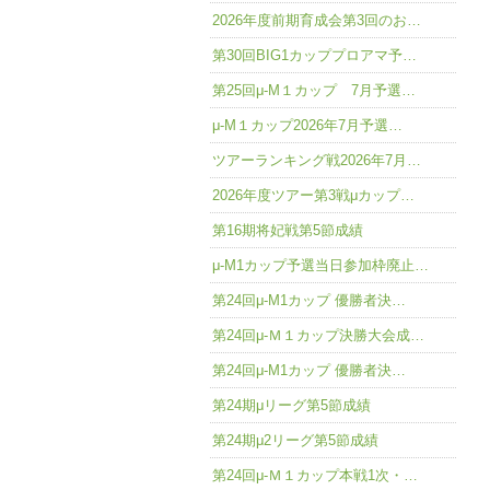
2026年度前期育成会第3回のお…
第30回BIG1カッププロアマ予…
第25回μ-M１カップ 7月予選…
μ-M１カップ2026年7月予選…
ツアーランキング戦2026年7月…
2026年度ツアー第3戦μカップ…
第16期将妃戦第5節成績
μ-M1カップ予選当日参加枠廃止…
第24回μ-M1カップ 優勝者決…
第24回μ-Ｍ１カップ決勝大会成…
第24回μ-M1カップ 優勝者決…
第24期μリーグ第5節成績
第24期μ2リーグ第5節成績
第24回μ-Ｍ１カップ本戦1次・…