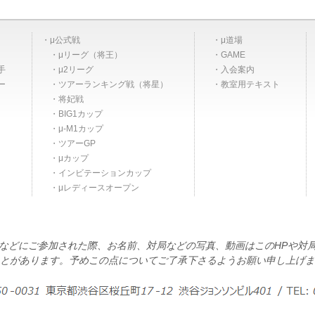
μ公式戦
μ道場
μリーグ（将王）
GAME
手
μ2リーグ
入会案内
ー
ツアーランキング戦（将星）
教室用テキスト
将妃戦
BIG1カップ
μ-M1カップ
ツアーGP
μカップ
インビテーションカップ
μレディースオープン
などにご参加された際、お名前、対局などの写真、動画はこのHPや対
とがあります。予めこの点についてご了承下さるようお願い申し上げま