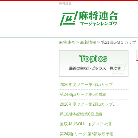
麻将連合
麻将連合
>
新着情報
>
第21回μ-M１カッ
2026年度ツアー第2戦μカップ…
第24期μ2リーグ第6節成績
2026年度ツアー第2戦μカップ…
第16期将妃戦第6節成績
無双-MUSOU- μプロアマ混…
第24期μリーグ 第6節放映予定