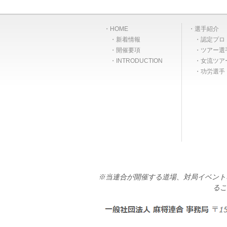
HOME
選手紹介
新着情報
認定プロ
開催要項
ツアー選
INTRODUCTION
女流ツア
功労選手
※当連合が開催する道場、対局イベント
るこ