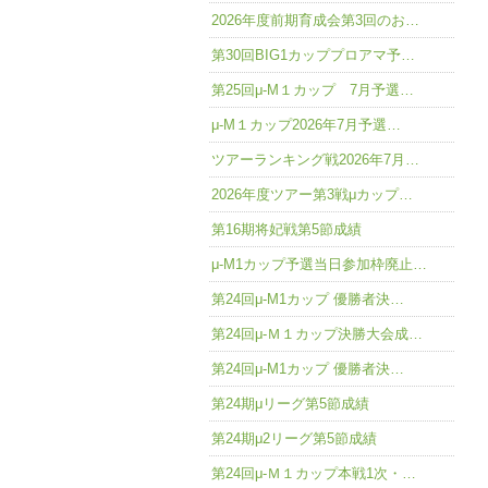
2026年度前期育成会第3回のお…
第30回BIG1カッププロアマ予…
第25回μ-M１カップ 7月予選…
μ-M１カップ2026年7月予選…
ツアーランキング戦2026年7月…
2026年度ツアー第3戦μカップ…
第16期将妃戦第5節成績
μ-M1カップ予選当日参加枠廃止…
第24回μ-M1カップ 優勝者決…
第24回μ-Ｍ１カップ決勝大会成…
第24回μ-M1カップ 優勝者決…
第24期μリーグ第5節成績
第24期μ2リーグ第5節成績
第24回μ-Ｍ１カップ本戦1次・…