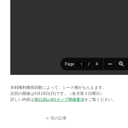
本戦権利獲得回数によって、シード権がもらえます。
次回の開催は9月18日(日)です。（各月第３日曜日）
詳しい内容は
第21回μ-M1カップ開催要項
をご覧ください。
≪ 前の記事