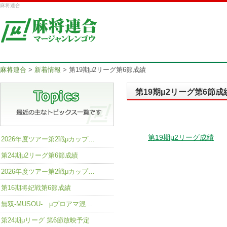
麻将連合
麻将連合
>
新着情報
>
第19期μ2リーグ第6節成績
第19期μ2リーグ第6節成
第19期μ2リーグ成績
2026年度ツアー第2戦μカップ…
第24期μ2リーグ第6節成績
2026年度ツアー第2戦μカップ…
第16期将妃戦第6節成績
無双-MUSOU- μプロアマ混…
第24期μリーグ 第6節放映予定