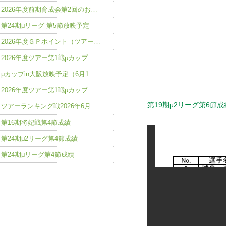
2026年度前期育成会第2回のお…
第24期μリーグ 第5節放映予定
2026年度ＧＰポイント（ツアー…
2026年度ツアー第1戦μカップ…
μカップin大阪放映予定（6月1…
2026年度ツアー第1戦μカップ…
第19期μ2リーグ第6節成
ツアーランキング戦2026年6月…
第16期将妃戦第4節成績
第24期μ2リーグ第4節成績
第24期μリーグ第4節成績