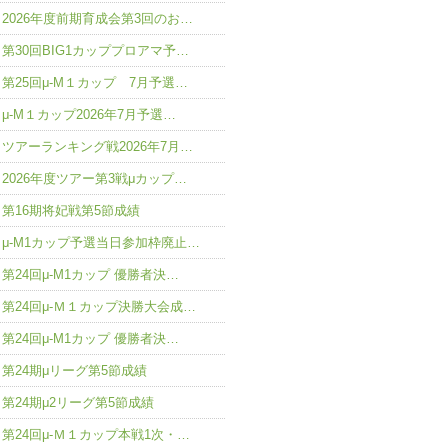
2026年度前期育成会第3回のお…
第30回BIG1カッププロアマ予…
第25回μ-M１カップ 7月予選…
μ-M１カップ2026年7月予選…
ツアーランキング戦2026年7月…
2026年度ツアー第3戦μカップ…
第16期将妃戦第5節成績
μ-M1カップ予選当日参加枠廃止…
第24回μ-M1カップ 優勝者決…
第24回μ-Ｍ１カップ決勝大会成…
第24回μ-M1カップ 優勝者決…
第24期μリーグ第5節成績
第24期μ2リーグ第5節成績
第24回μ-Ｍ１カップ本戦1次・…