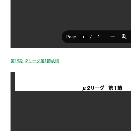
第19期μ2リーグ第1節成績