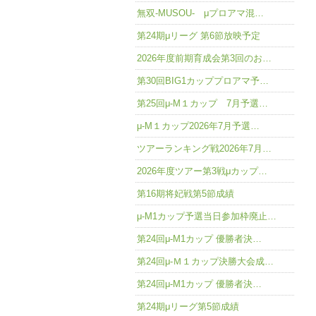
無双-MUSOU- μプロアマ混…
第24期μリーグ 第6節放映予定
2026年度前期育成会第3回のお…
第30回BIG1カッププロアマ予…
第25回μ-M１カップ 7月予選…
μ-M１カップ2026年7月予選…
ツアーランキング戦2026年7月…
2026年度ツアー第3戦μカップ…
第16期将妃戦第5節成績
μ-M1カップ予選当日参加枠廃止…
第24回μ-M1カップ 優勝者決…
第24回μ-Ｍ１カップ決勝大会成…
第24回μ-M1カップ 優勝者決…
第24期μリーグ第5節成績