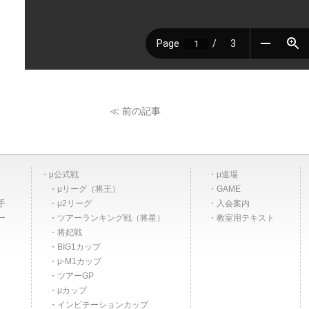
≪ 前の記事
μ公式戦
μ道場
μリーグ（将王）
GAME
手
μ2リーグ
入会案内
ー
ツアーランキング戦（将星）
教室用テキスト
将妃戦
BIG1カップ
μ-M1カップ
ツアーGP
μカップ
インビテーションカップ