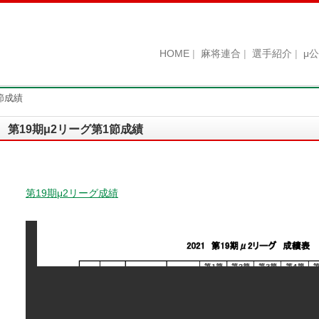
HOME
麻将連合
選手紹介
μ
節成績
第19期μ2リーグ第1節成績
第19期μ2リーグ成績