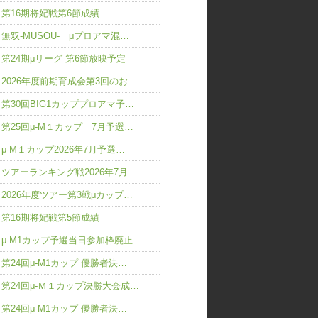
第16期将妃戦第6節成績
無双-MUSOU- μプロアマ混…
第24期μリーグ 第6節放映予定
2026年度前期育成会第3回のお…
第30回BIG1カッププロアマ予…
第25回μ-M１カップ 7月予選…
μ-M１カップ2026年7月予選…
ツアーランキング戦2026年7月…
2026年度ツアー第3戦μカップ…
第16期将妃戦第5節成績
μ-M1カップ予選当日参加枠廃止…
第24回μ-M1カップ 優勝者決…
第24回μ-Ｍ１カップ決勝大会成…
第24回μ-M1カップ 優勝者決…