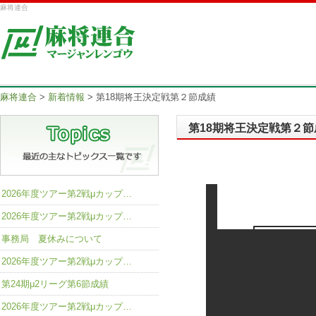
麻将連合
麻将連合
>
新着情報
>
第18期将王決定戦第２節成績
第18期将王決定戦第２節
2026年度ツアー第2戦μカップ…
2026年度ツアー第2戦μカップ…
事務局 夏休みについて
2026年度ツアー第2戦μカップ…
第24期μ2リーグ第6節成績
2026年度ツアー第2戦μカップ…