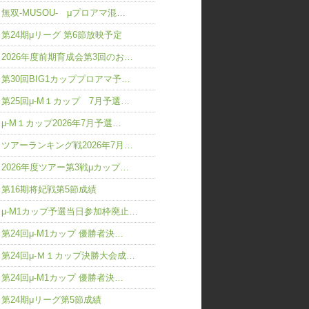
無双-MUSOU- μプロアマ混…
第24期μリーグ 第6節放映予定
2026年度前期育成会第3回のお…
第30回BIG1カッププロアマ予…
第25回μ-M１カップ 7月予選…
μ-M１カップ2026年7月予選…
ツアーランキング戦2026年7月…
2026年度ツアー第3戦μカップ…
第16期将妃戦第5節成績
μ-M1カップ予選当日参加枠廃止…
第24回μ-M1カップ 優勝者決…
第24回μ-Ｍ１カップ決勝大会成…
第24回μ-M1カップ 優勝者決…
第24期μリーグ第5節成績