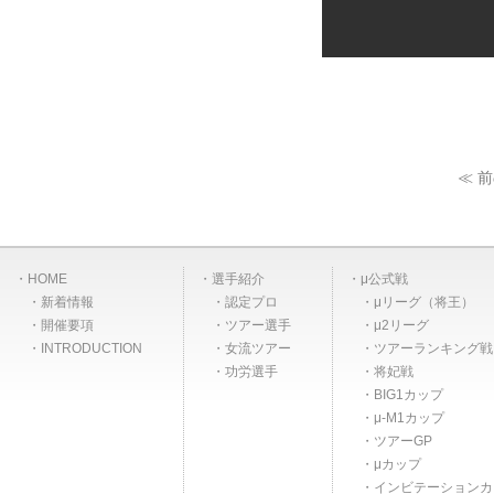
≪ 
HOME
選手紹介
μ公式戦
新着情報
認定プロ
μリーグ（将王）
開催要項
ツアー選手
μ2リーグ
INTRODUCTION
女流ツアー
ツアーランキング戦
功労選手
将妃戦
BIG1カップ
μ-M1カップ
ツアーGP
μカップ
インビテーションカ