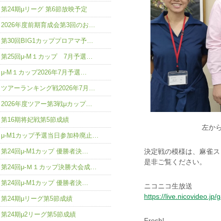
第24期μリーグ 第6節放映予定
2026年度前期育成会第3回のお…
第30回BIG1カッププロアマ予…
第25回μ-M１カップ 7月予選…
μ-M１カップ2026年7月予選…
ツアーランキング戦2026年7月…
2026年度ツアー第3戦μカップ…
第16期将妃戦第5節成績
左か
μ-M1カップ予選当日参加枠廃止…
決定戦の模様は、麻雀
第24回μ-M1カップ 優勝者決…
是非ご覧ください。
第24回μ-Ｍ１カップ決勝大会成…
第24回μ-M1カップ 優勝者決…
ニコニコ生放送
https://live.nicovideo.jp
第24期μリーグ第5節成績
第24期μ2リーグ第5節成績
Fresh!