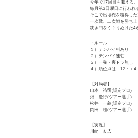
今年で17回目を迎える、
毎月第3日曜日に行われ
そこで出場権を獲得した
一次戦、二次戦を勝ち上
狭き門をくぐりぬけた4
・ルール
１）テンパイ料あり
２）テンパイ連荘
３）一発・裏ドラ無し
４）順位点は＋12・＋4
【対局者】
山本 裕司(認定プロ)
畑 慶行(ツアー選手)
松井 一義(認定プロ)
岡田 桂(ツアー選手)
【実況】
川崎 友広