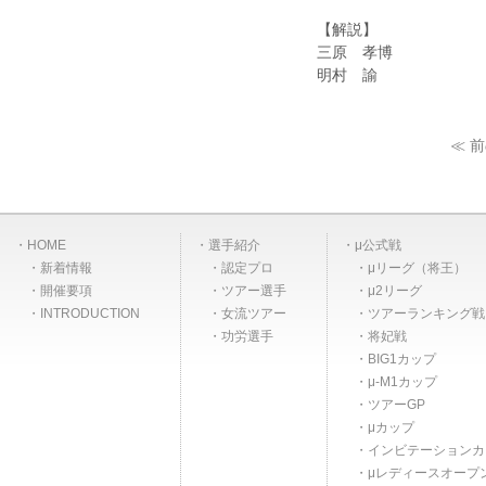
【解説】
三原 孝博
明村 諭
≪ 
HOME
選手紹介
μ公式戦
新着情報
認定プロ
μリーグ（将王）
開催要項
ツアー選手
μ2リーグ
INTRODUCTION
女流ツアー
ツアーランキング戦
功労選手
将妃戦
BIG1カップ
μ-M1カップ
ツアーGP
μカップ
インビテーションカ
μレディースオープ