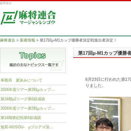
麻将連合
麻将連合
>
新着情報
>
第17回μ-M1カップ優勝者決定戦進出者決定！
第17回μ-M1カップ優
6月23日に行われた第1
事務局 夏休みについて
りました。
2026年度ツアー第2戦μカップ…
第24期μ2リーグ第6節成績
2026年度ツアー第2戦μカップ…
第16期将妃戦第6節成績
無双-MUSOU- μプロアマ混…