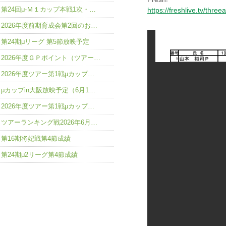
第24回μ-Ｍ１カップ本戦1次・…
https://freshlive.tv/thr
2026年度前期育成会第2回のお…
第24期μリーグ 第5節放映予定
2026年度ＧＰポイント（ツアー…
2026年度ツアー第1戦μカップ…
μカップin大阪放映予定（6月1…
2026年度ツアー第1戦μカップ…
ツアーランキング戦2026年6月…
第16期将妃戦第4節成績
第24期μ2リーグ第4節成績