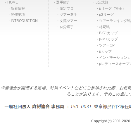
HOME
選手紹介
μ公式戦
新着情報
認定プロ
μリーグ（将王）
開催要項
ツアー選手
μ2リーグ
INTRODUCTION
女流ツアー
ツアーランキング戦
功労選手
将妃戦
BIG1カップ
μ-M1カップ
ツアーGP
μカップ
インビテーションカ
μレディースオープ
※当連合が開催する道場、対局イベントなどにご参加された際、お名前
ることがあります。予めこの点に
Copyright (c) 2001-2026