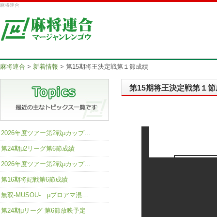
麻将連合
麻将連合
>
新着情報
>
第15期将王決定戦第１節成績
第15期将王決定戦第１節
2026年度ツアー第2戦μカップ…
第24期μ2リーグ第6節成績
2026年度ツアー第2戦μカップ…
第16期将妃戦第6節成績
無双-MUSOU- μプロアマ混…
第24期μリーグ 第6節放映予定