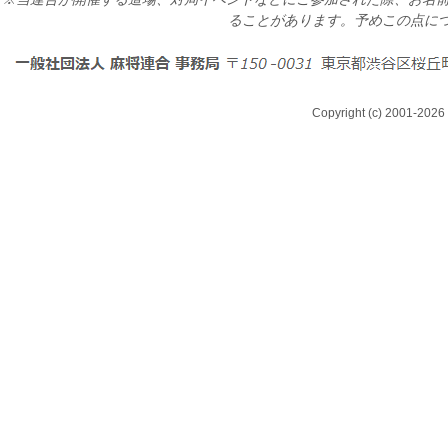
ることがあります。予めこの点に
Copyright (c) 2001-2026