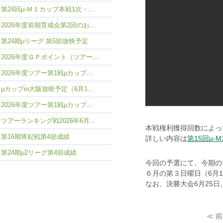
第24回μ-Ｍ１カップ本戦1次・…
2026年度前期育成会第2回のお…
第24期μリーグ 第5節放映予定
2026年度ＧＰポイント（ツアー…
2026年度ツアー第1戦μカップ…
μカップin大阪放映予定（6月1…
2026年度ツアー第1戦μカップ…
ツアーランキング戦2026年6月…
本戦権利獲得回数によっ
第16期将妃戦第4節成績
詳しい内容は
第15回μ-
第24期μ2リーグ第4節成績
今回の予選にて、今期の
６月の第３日曜日（6月
なお、決勝大会6月25日
≪ 