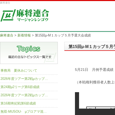
麻将連合
麻将連合
>
新着情報
>
第15回μ-M１カップ５月予選大会成績
第15回μ-M１カップ５
5月21日 月例予選成績
事務局 夏休みについて
2026年度ツアー第2戦μカップ…
（本戦権利獲得者人数上
第24期μ2リーグ第6節成績
2026年度ツアー第2戦μカップ…
第16期将妃戦第6節成績
無双-MUSOU- μプロアマ混…