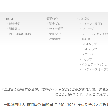
HOME
選手紹介
μ公式戦
新着情報
認定プロ
μリーグ（将王）
開催要項
ツアー選手
μ2リーグ
INTRODUCTION
女流ツアー
ツアーランキング戦
功労選手
将妃戦
BIG1カップ
μ-M1カップ
ツアーGP
μカップ
インビテーションカ
μレディースオープ
※当連合が開催する道場、対局イベントなどにご参加された際、お名前
ることがあります。予めこの点に