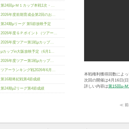
第24回μ-Ｍ１カップ本戦1次・…
2026年度前期育成会第2回のお…
第24期μリーグ 第5節放映予定
2026年度ＧＰポイント（ツアー…
2026年度ツアー第1戦μカップ…
μカップin大阪放映予定（6月1…
2026年度ツアー第1戦μカップ…
ツアーランキング戦2026年6月…
本戦権利獲得回数によっ
第16期将妃戦第4節成績
次回の開催は4月16日(日
詳しい内容は
第15回μ-
第24期μ2リーグ第4節成績
≪ 