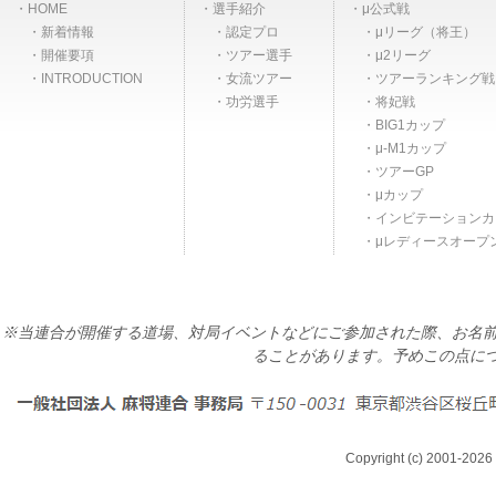
HOME
選手紹介
μ公式戦
新着情報
認定プロ
μリーグ（将王）
開催要項
ツアー選手
μ2リーグ
INTRODUCTION
女流ツアー
ツアーランキング戦
功労選手
将妃戦
BIG1カップ
μ-M1カップ
ツアーGP
μカップ
インビテーションカ
μレディースオープ
※当連合が開催する道場、対局イベントなどにご参加された際、お名前
ることがあります。予めこの点に
Copyright (c) 2001-2026