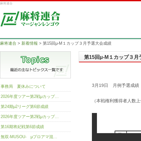
麻将連合
麻将連合
>
新着情報
>
第15回μ-M１カップ３月予選大会成績
第15回μ-M１カップ３
3月19日 月例予選成績
事務局 夏休みについて
2026年度ツアー第2戦μカップ…
（本戦権利獲得者人数上
第24期μ2リーグ第6節成績
2026年度ツアー第2戦μカップ…
第16期将妃戦第6節成績
無双-MUSOU- μプロアマ混…