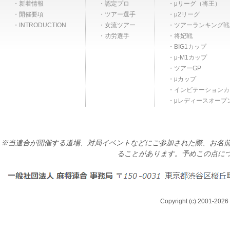
新着情報
認定プロ
μリーグ（将王）
開催要項
ツアー選手
μ2リーグ
INTRODUCTION
女流ツアー
ツアーランキング戦
功労選手
将妃戦
BIG1カップ
μ-M1カップ
ツアーGP
μカップ
インビテーションカ
μレディースオープ
※当連合が開催する道場、対局イベントなどにご参加された際、お名前
ることがあります。予めこの点に
Copyright (c) 2001-2026