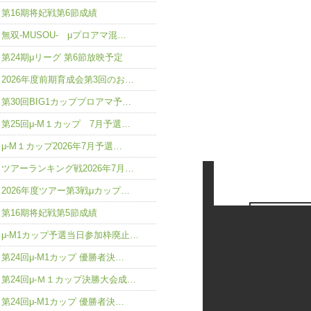
第16期将妃戦第6節成績
無双-MUSOU- μプロアマ混…
第24期μリーグ 第6節放映予定
2026年度前期育成会第3回のお…
第30回BIG1カッププロアマ予…
第25回μ-M１カップ 7月予選…
μ-M１カップ2026年7月予選…
ツアーランキング戦2026年7月…
2026年度ツアー第3戦μカップ…
第16期将妃戦第5節成績
μ-M1カップ予選当日参加枠廃止…
第24回μ-M1カップ 優勝者決…
第24回μ-Ｍ１カップ決勝大会成…
第24回μ-M1カップ 優勝者決…