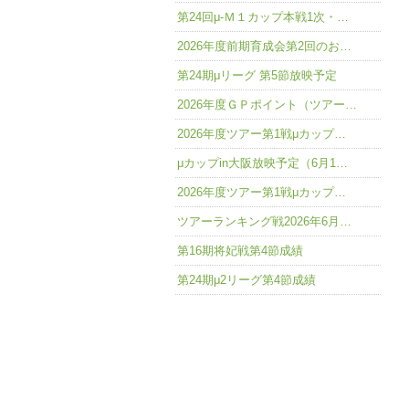
第24回μ-Ｍ１カップ本戦1次・…
2026年度前期育成会第2回のお…
第24期μリーグ 第5節放映予定
2026年度ＧＰポイント（ツアー…
2026年度ツアー第1戦μカップ…
μカップin大阪放映予定（6月1…
2026年度ツアー第1戦μカップ…
ツアーランキング戦2026年6月…
第16期将妃戦第4節成績
第24期μ2リーグ第4節成績