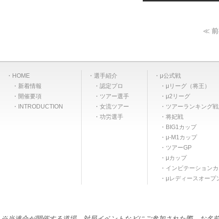
≪ 
HOME
選手紹介
μ公式戦
新着情報
認定プロ
μリーグ（将王）
開催要項
ツアー選手
μ2リーグ
INTRODUCTION
女流ツアー
ツアーランキング戦
功労選手
将妃戦
BIG1カップ
μ-M1カップ
ツアーGP
μカップ
インビテーションカ
μレディースオープ
※当連合が開催する道場、対局イベントなどにご参加された際、お名前