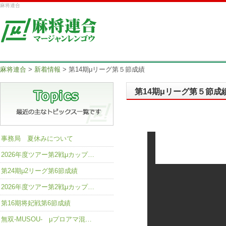
麻将連合
麻将連合
>
新着情報
>
第14期μリーグ第５節成績
第14期μリーグ第５節成
事務局 夏休みについて
2026年度ツアー第2戦μカップ…
第24期μ2リーグ第6節成績
2026年度ツアー第2戦μカップ…
第16期将妃戦第6節成績
無双-MUSOU- μプロアマ混…