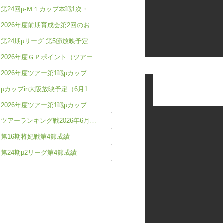
第24回μ-Ｍ１カップ本戦1次・…
2026年度前期育成会第2回のお…
第24期μリーグ 第5節放映予定
2026年度ＧＰポイント（ツアー…
2026年度ツアー第1戦μカップ…
μカップin大阪放映予定（6月1…
2026年度ツアー第1戦μカップ…
ツアーランキング戦2026年6月…
第16期将妃戦第4節成績
第24期μ2リーグ第4節成績