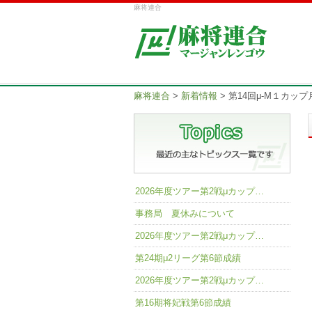
麻将連合
麻将連合
>
新着情報
>
第14回μ-M１カッ
2026年度ツアー第2戦μカップ…
事務局 夏休みについて
2026年度ツアー第2戦μカップ…
第24期μ2リーグ第6節成績
2026年度ツアー第2戦μカップ…
第16期将妃戦第6節成績