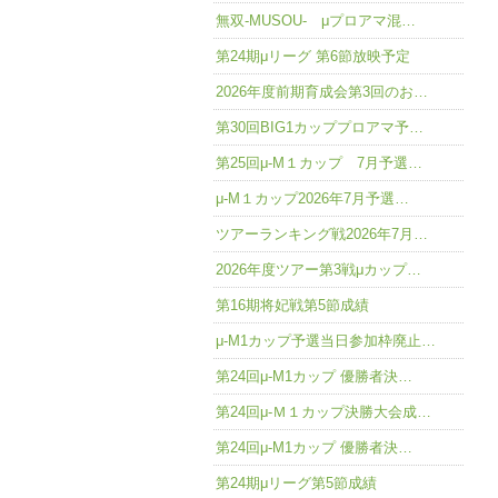
無双-MUSOU- μプロアマ混…
第24期μリーグ 第6節放映予定
2026年度前期育成会第3回のお…
第30回BIG1カッププロアマ予…
第25回μ-M１カップ 7月予選…
μ-M１カップ2026年7月予選…
ツアーランキング戦2026年7月…
2026年度ツアー第3戦μカップ…
第16期将妃戦第5節成績
μ-M1カップ予選当日参加枠廃止…
第24回μ-M1カップ 優勝者決…
第24回μ-Ｍ１カップ決勝大会成…
第24回μ-M1カップ 優勝者決…
第24期μリーグ第5節成績