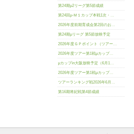
第24期μ2リーグ第5節成績
第24回μ-Ｍ１カップ本戦1次・…
2026年度前期育成会第2回のお…
第24期μリーグ 第5節放映予定
2026年度ＧＰポイント（ツアー…
2026年度ツアー第1戦μカップ…
μカップin大阪放映予定（6月1…
2026年度ツアー第1戦μカップ…
ツアーランキング戦2026年6月…
第16期将妃戦第4節成績