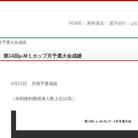
HOME
麻将連合
選手紹介
μ
プ月予選大会成績
第14回μ-M１カップ月予選大会成績
4月17日 月例予選成績
（本戦権利獲得者人数上位12名）